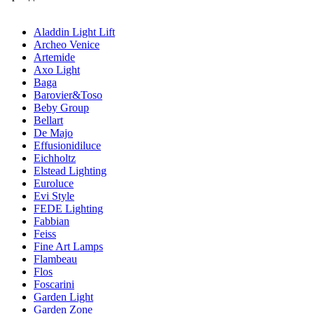
Aladdin Light Lift
Archeo Venice
Artemide
Axo Light
Baga
Barovier&Toso
Beby Group
Bellart
De Majo
Effusionidiluce
Eichholtz
Elstead Lighting
Euroluce
Evi Style
FEDE Lighting
Fabbian
Feiss
Fine Art Lamps
Flambeau
Flos
Foscarini
Garden Light
Garden Zone