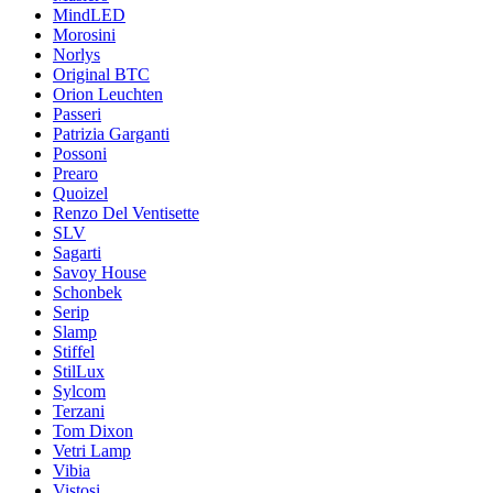
MindLED
Morosini
Norlys
Original BTC
Orion Leuchten
Passeri
Patrizia Garganti
Possoni
Prearo
Quoizel
Renzo Del Ventisette
SLV
Sagarti
Savoy House
Schonbek
Serip
Slamp
Stiffel
StilLux
Sylcom
Terzani
Tom Dixon
Vetri Lamp
Vibia
Vistosi