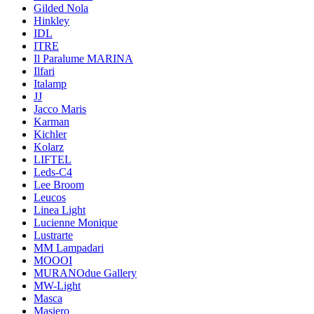
Gilded Nola
Hinkley
IDL
ITRE
Il Paralume MARINA
Ilfari
Italamp
JJ
Jacco Maris
Karman
Kichler
Kolarz
LIFTEL
Leds-C4
Lee Broom
Leucos
Linea Light
Lucienne Monique
Lustrarte
MM Lampadari
MOOOI
MURANOdue Gallery
MW-Light
Masca
Masiero