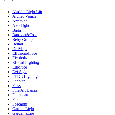
Aladdin Light Lift
Archeo Venice
Artemide
Axo Light
Baga
Barovier&Toso
Beby Group
Bellart
De Majo
Effusionidiluce
Eichholtz
Elstead Lighting
Euroluce
Evi Style
FEDE Lighting
Fabbian
Feiss
Fine Art Lamps
Flambeau
Flos
Foscarini
Garden Light
Garden Zone