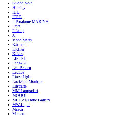
Gilded Nola
Hinkley
IDL
ITRE
Il Paralume MARINA
Ilfari
Italamp
JJ
Jacco Maris
Karman
Kichler
Kolarz
LIFTEL
Leds-C4
Lee Broom
Leucos
Linea Light
Lucienne Monique
Lustrarte
MM Lampadari
MOOOI
MURANOdue Gallery
MW-Light
Masca
Masiero