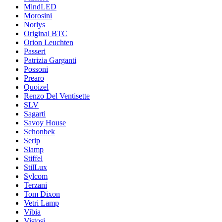
MindLED
Morosini
Norlys
Original BTC
Orion Leuchten
Passeri
Patrizia Garganti
Possoni
Prearo
Quoizel
Renzo Del Ventisette
SLV
Sagarti
Savoy House
Schonbek
Serip
Slamp
Stiffel
StilLux
Sylcom
Terzani
Tom Dixon
Vetri Lamp
Vibia
Vistosi