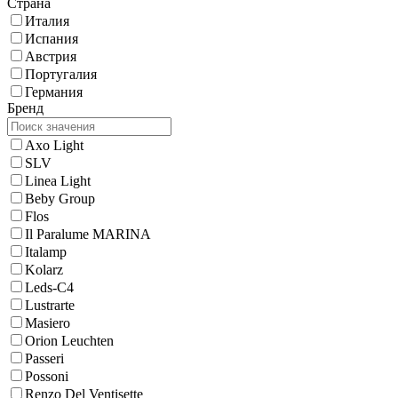
Страна
Италия
Испания
Австрия
Португалия
Германия
Бренд
Axo Light
SLV
Linea Light
Beby Group
Flos
Il Paralume MARINA
Italamp
Kolarz
Leds-C4
Lustrarte
Masiero
Orion Leuchten
Passeri
Possoni
Renzo Del Ventisette