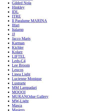
Gilded Nola
Hinkley
IDL
ITRE
Il Paralume MARINA
Ilfari
Italamp
JJ
Jacco Maris
Karman
Kichler
Kolarz
LIFTEL
Leds-C4
Lee Broom
Leucos
Linea Light
Lucienne Monique
Lustrarte
MM Lampadari
MOOOI
MURANOdue Gallery
MW-Light
Masca
Masiero