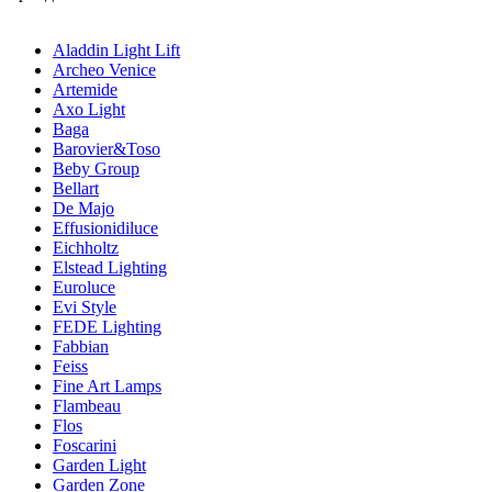
Aladdin Light Lift
Archeo Venice
Artemide
Axo Light
Baga
Barovier&Toso
Beby Group
Bellart
De Majo
Effusionidiluce
Eichholtz
Elstead Lighting
Euroluce
Evi Style
FEDE Lighting
Fabbian
Feiss
Fine Art Lamps
Flambeau
Flos
Foscarini
Garden Light
Garden Zone