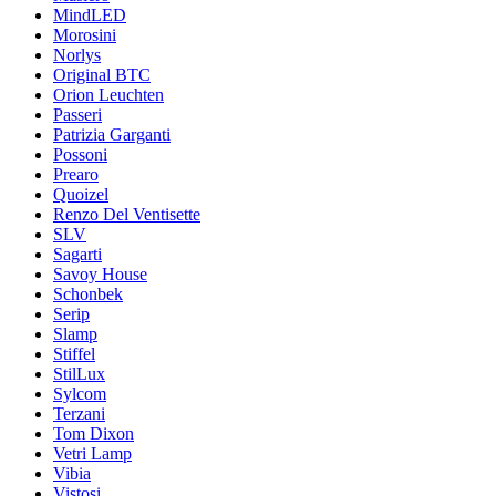
MindLED
Morosini
Norlys
Original BTC
Orion Leuchten
Passeri
Patrizia Garganti
Possoni
Prearo
Quoizel
Renzo Del Ventisette
SLV
Sagarti
Savoy House
Schonbek
Serip
Slamp
Stiffel
StilLux
Sylcom
Terzani
Tom Dixon
Vetri Lamp
Vibia
Vistosi