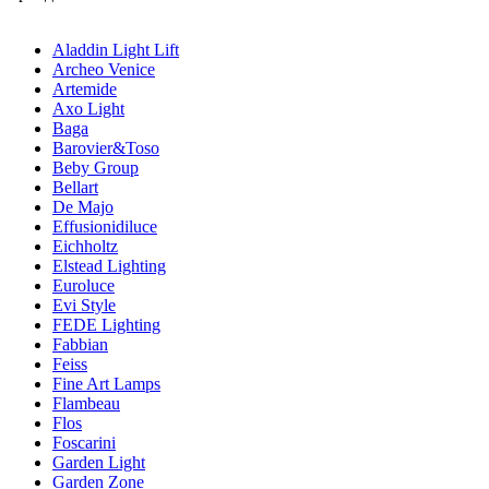
Aladdin Light Lift
Archeo Venice
Artemide
Axo Light
Baga
Barovier&Toso
Beby Group
Bellart
De Majo
Effusionidiluce
Eichholtz
Elstead Lighting
Euroluce
Evi Style
FEDE Lighting
Fabbian
Feiss
Fine Art Lamps
Flambeau
Flos
Foscarini
Garden Light
Garden Zone