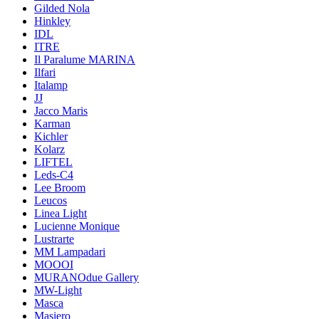
Gilded Nola
Hinkley
IDL
ITRE
Il Paralume MARINA
Ilfari
Italamp
JJ
Jacco Maris
Karman
Kichler
Kolarz
LIFTEL
Leds-C4
Lee Broom
Leucos
Linea Light
Lucienne Monique
Lustrarte
MM Lampadari
MOOOI
MURANOdue Gallery
MW-Light
Masca
Masiero