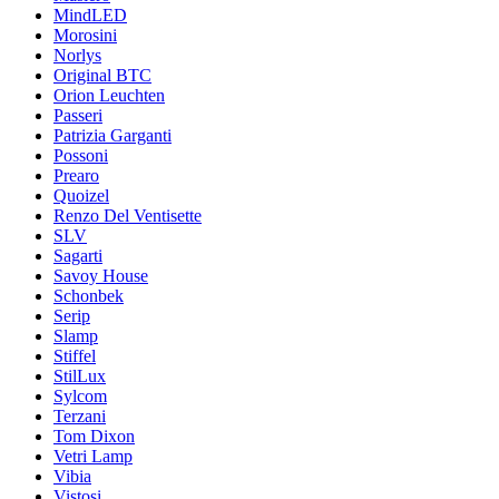
MindLED
Morosini
Norlys
Original BTC
Orion Leuchten
Passeri
Patrizia Garganti
Possoni
Prearo
Quoizel
Renzo Del Ventisette
SLV
Sagarti
Savoy House
Schonbek
Serip
Slamp
Stiffel
StilLux
Sylcom
Terzani
Tom Dixon
Vetri Lamp
Vibia
Vistosi