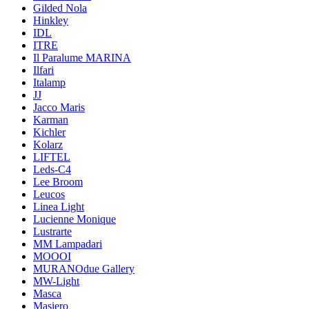
Gilded Nola
Hinkley
IDL
ITRE
Il Paralume MARINA
Ilfari
Italamp
JJ
Jacco Maris
Karman
Kichler
Kolarz
LIFTEL
Leds-C4
Lee Broom
Leucos
Linea Light
Lucienne Monique
Lustrarte
MM Lampadari
MOOOI
MURANOdue Gallery
MW-Light
Masca
Masiero