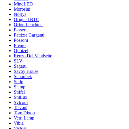
MindLED
Morosini
Norlys
Original BTC
Orion Leuchten
Passeri
Patrizia Garganti
Possoni
Prearo
Quoizel
Renzo Del Ventisette
SLV
Sagarti
Savoy House
Schonbek
Serip
Slamp
Stiffel
StilLux
Sylcom
Terzani
Tom Dixon
Vetri Lamp
Vibia
Vistosi