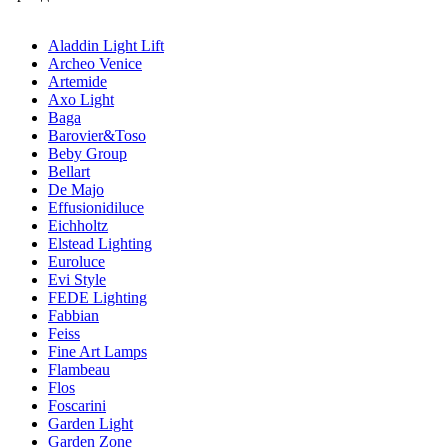
Aladdin Light Lift
Archeo Venice
Artemide
Axo Light
Baga
Barovier&Toso
Beby Group
Bellart
De Majo
Effusionidiluce
Eichholtz
Elstead Lighting
Euroluce
Evi Style
FEDE Lighting
Fabbian
Feiss
Fine Art Lamps
Flambeau
Flos
Foscarini
Garden Light
Garden Zone