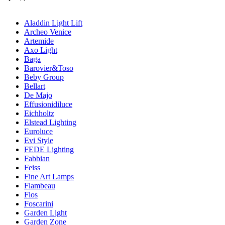
Aladdin Light Lift
Archeo Venice
Artemide
Axo Light
Baga
Barovier&Toso
Beby Group
Bellart
De Majo
Effusionidiluce
Eichholtz
Elstead Lighting
Euroluce
Evi Style
FEDE Lighting
Fabbian
Feiss
Fine Art Lamps
Flambeau
Flos
Foscarini
Garden Light
Garden Zone