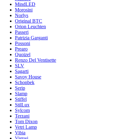
MindLED
Morosini
Norlys
Original BTC
Orion Leuchten
Passeri
Patrizia Garganti
Possoni
Prearo
Quoizel
Renzo Del Ventisette
SLV
Sagarti
Savoy House
Schonbek
Serip
Slamp
Stiffel
StilLux
Sylcom
Terzani
Tom Dixon
Vetri Lamp
Vibia
Vistosi