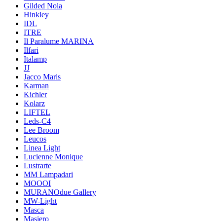
Gilded Nola
Hinkley
IDL
ITRE
Il Paralume MARINA
Ilfari
Italamp
JJ
Jacco Maris
Karman
Kichler
Kolarz
LIFTEL
Leds-C4
Lee Broom
Leucos
Linea Light
Lucienne Monique
Lustrarte
MM Lampadari
MOOOI
MURANOdue Gallery
MW-Light
Masca
Masiero