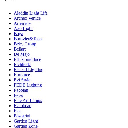
Aladdin Light Lift
Archeo Venice
Artemide
Axo Light
Baga
Barovier&Toso
Beby Group
Bellart
De Majo
Effusionidiluce
Eichholtz
Elstead Lighting
Euroluce
Evi Style
FEDE Lighting
Fabbian
Feiss
Fine Art Lamps
Flambeau
Flos
Foscarini
Garden Light
Garden Zone