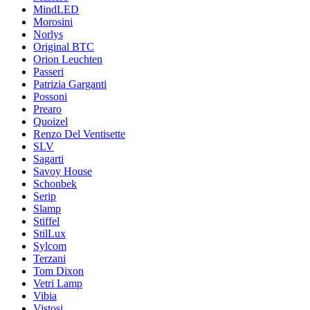
MindLED
Morosini
Norlys
Original BTC
Orion Leuchten
Passeri
Patrizia Garganti
Possoni
Prearo
Quoizel
Renzo Del Ventisette
SLV
Sagarti
Savoy House
Schonbek
Serip
Slamp
Stiffel
StilLux
Sylcom
Terzani
Tom Dixon
Vetri Lamp
Vibia
Vistosi