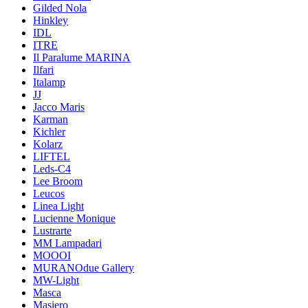
Gilded Nola
Hinkley
IDL
ITRE
Il Paralume MARINA
Ilfari
Italamp
JJ
Jacco Maris
Karman
Kichler
Kolarz
LIFTEL
Leds-C4
Lee Broom
Leucos
Linea Light
Lucienne Monique
Lustrarte
MM Lampadari
MOOOI
MURANOdue Gallery
MW-Light
Masca
Masiero