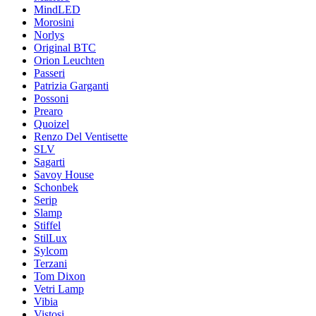
MindLED
Morosini
Norlys
Original BTC
Orion Leuchten
Passeri
Patrizia Garganti
Possoni
Prearo
Quoizel
Renzo Del Ventisette
SLV
Sagarti
Savoy House
Schonbek
Serip
Slamp
Stiffel
StilLux
Sylcom
Terzani
Tom Dixon
Vetri Lamp
Vibia
Vistosi