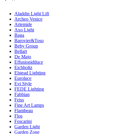
Aladdin Light Lift
Archeo Venice
Artemide
Axo Light
Baga
Barovier&Toso
Beby Group
Bellart
De Majo
Effusionidiluce
Eichholtz
Elstead Lighting
Euroluce
Evi Style
FEDE Lighting
Fabbian
Feiss
Fine Art Lamps
Flambeau
Flos
Foscarini
Garden Light
Garden Zone