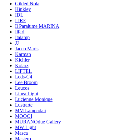
Gilded Nola
Hinkley
IDL
ITRE
Il Paralume MARINA
Ilfari
Italamp
JJ
Jacco Maris
Karman
Kichler
Kolarz
LIFTEL
Leds-C4
Lee Broom
Leucos
Linea Light
Lucienne Monique
Lustrarte
MM Lampadari
MOOOI
MURANOdue Gallery
MW-Light
Masca
Masiero