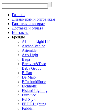
Главная
Дизайнерам и оптовикам
Гарантия и возврат
Доставка и оплата
Контакты
Бренды
Aladdin Light Lift
Archeo Venice
Artemide
Axo Light
Baga
Barovier&Toso
Beby Group
Bellart
De Majo
Effusionidiluce
Eichholtz
Elstead Lighting
Euroluce
Evi Style
FEDE Lighting
Fabbian