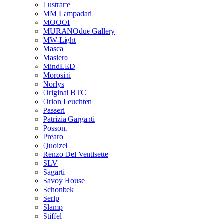
Lustrarte
MM Lampadari
MOOOI
MURANOdue Gallery
MW-Light
Masca
Masiero
MindLED
Morosini
Norlys
Original BTC
Orion Leuchten
Passeri
Patrizia Garganti
Possoni
Prearo
Quoizel
Renzo Del Ventisette
SLV
Sagarti
Savoy House
Schonbek
Serip
Slamp
Stiffel