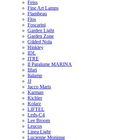
Feiss
Fine Art Lamps
Flambeau
Flos
Foscarini
Garden Light
Garden Zone
Gilded Nola
Hinkley
IDL
ITRE
Il Paralume MARINA
Ilfari
Italamp
JJ
Jacco Maris
Karman
Kichler
Kolarz
LIFTEL
Leds-C4
Lee Broom
Leucos
Linea Light
Lucienne Monique