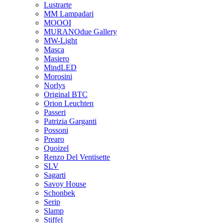
Lustrarte
MM Lampadari
MOOOI
MURANOdue Gallery
MW-Light
Masca
Masiero
MindLED
Morosini
Norlys
Original BTC
Orion Leuchten
Passeri
Patrizia Garganti
Possoni
Prearo
Quoizel
Renzo Del Ventisette
SLV
Sagarti
Savoy House
Schonbek
Serip
Slamp
Stiffel