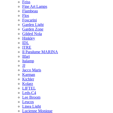
Feiss
Fine Art Lamps
Flambeau
Flos
Foscarini
Garden Light
Garden Zone
Gilded Nola
Hinkley
IDL
ITRE
Il Paralume MARINA
Ilfari
Italamp
JJ
Jacco Maris
Karman
Kichler
Kolarz
LIFTEL
Leds-C4
Lee Broom
Leucos
Linea Light
Lucienne Monique