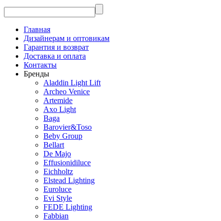
Главная
Дизайнерам и оптовикам
Гарантия и возврат
Доставка и оплата
Контакты
Бренды
Aladdin Light Lift
Archeo Venice
Artemide
Axo Light
Baga
Barovier&Toso
Beby Group
Bellart
De Majo
Effusionidiluce
Eichholtz
Elstead Lighting
Euroluce
Evi Style
FEDE Lighting
Fabbian