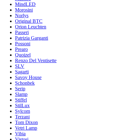
MindLED
Morosini
Norlys
Original BTC
Orion Leuchten
Passeri
Patrizia Garganti
Possoni
Prearo
Quoizel
Renzo Del Ventisette
SLV
Sagarti
Savoy House
Schonbek
Serip
Slamp
Stiffel
StilLux
Sylcom
Terzani
Tom Dixon
Vetri Lamp
Vibia
Vistosi