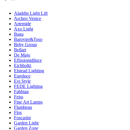
Aladdin Light Lift
Archeo Venice
Artemide
Axo Light
Baga
Barovier&Toso
Beby Group
Bellart
De Majo
Effusionidiluce
Eichholtz
Elstead Lighting
Euroluce
Evi Style
FEDE Lighting
Fabbian
Feiss
Fine Art Lamps
Flambeau
Flos
Foscarini
Garden Light
Garden Zone