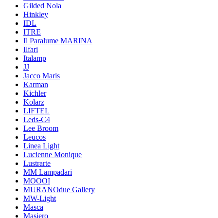
Gilded Nola
Hinkley
IDL
ITRE
Il Paralume MARINA
Ilfari
Italamp
JJ
Jacco Maris
Karman
Kichler
Kolarz
LIFTEL
Leds-C4
Lee Broom
Leucos
Linea Light
Lucienne Monique
Lustrarte
MM Lampadari
MOOOI
MURANOdue Gallery
MW-Light
Masca
Masiero