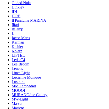
Gilded Nola
Hinkley
IDL
ITRE
Il Paralume MARINA
Ilfari
Italamp
JJ
Jacco Maris
Karman
Kichler
Kolarz
LIFTEL
Leds-C4
Lee Broom
Leucos
Linea Light
Lucienne Monique
Lustrarte
MM Lampadari
MOOOI
MURANOdue Gallery
MW-Light
Masca
Masiero