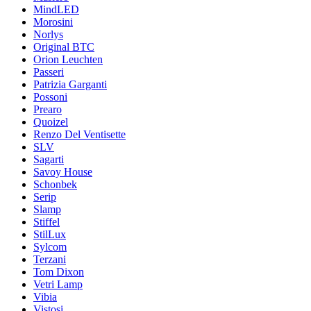
MindLED
Morosini
Norlys
Original BTC
Orion Leuchten
Passeri
Patrizia Garganti
Possoni
Prearo
Quoizel
Renzo Del Ventisette
SLV
Sagarti
Savoy House
Schonbek
Serip
Slamp
Stiffel
StilLux
Sylcom
Terzani
Tom Dixon
Vetri Lamp
Vibia
Vistosi