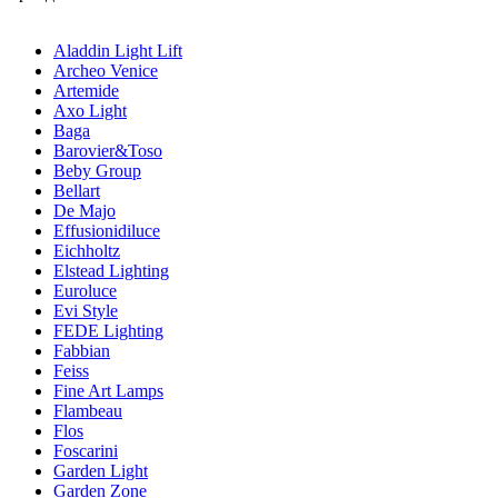
Aladdin Light Lift
Archeo Venice
Artemide
Axo Light
Baga
Barovier&Toso
Beby Group
Bellart
De Majo
Effusionidiluce
Eichholtz
Elstead Lighting
Euroluce
Evi Style
FEDE Lighting
Fabbian
Feiss
Fine Art Lamps
Flambeau
Flos
Foscarini
Garden Light
Garden Zone