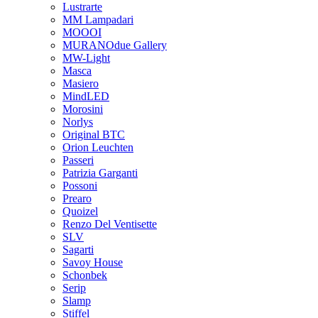
Lustrarte
MM Lampadari
MOOOI
MURANOdue Gallery
MW-Light
Masca
Masiero
MindLED
Morosini
Norlys
Original BTC
Orion Leuchten
Passeri
Patrizia Garganti
Possoni
Prearo
Quoizel
Renzo Del Ventisette
SLV
Sagarti
Savoy House
Schonbek
Serip
Slamp
Stiffel