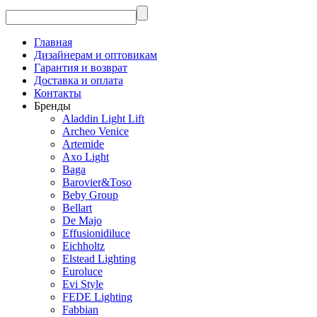
Главная
Дизайнерам и оптовикам
Гарантия и возврат
Доставка и оплата
Контакты
Бренды
Aladdin Light Lift
Archeo Venice
Artemide
Axo Light
Baga
Barovier&Toso
Beby Group
Bellart
De Majo
Effusionidiluce
Eichholtz
Elstead Lighting
Euroluce
Evi Style
FEDE Lighting
Fabbian