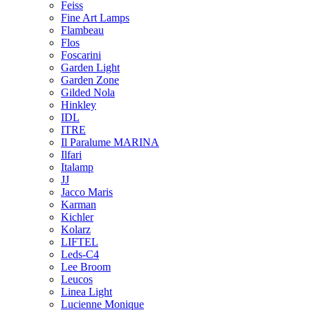
Feiss
Fine Art Lamps
Flambeau
Flos
Foscarini
Garden Light
Garden Zone
Gilded Nola
Hinkley
IDL
ITRE
Il Paralume MARINA
Ilfari
Italamp
JJ
Jacco Maris
Karman
Kichler
Kolarz
LIFTEL
Leds-C4
Lee Broom
Leucos
Linea Light
Lucienne Monique