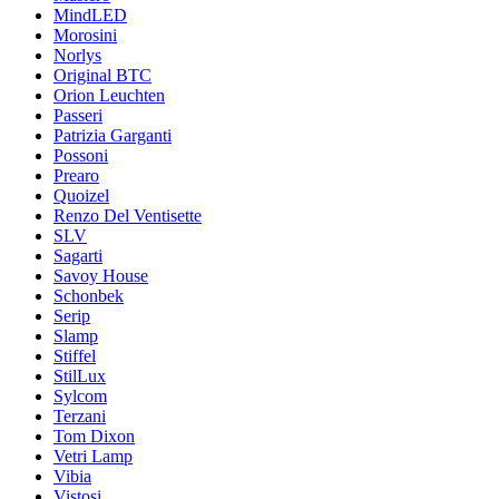
MindLED
Morosini
Norlys
Original BTC
Orion Leuchten
Passeri
Patrizia Garganti
Possoni
Prearo
Quoizel
Renzo Del Ventisette
SLV
Sagarti
Savoy House
Schonbek
Serip
Slamp
Stiffel
StilLux
Sylcom
Terzani
Tom Dixon
Vetri Lamp
Vibia
Vistosi