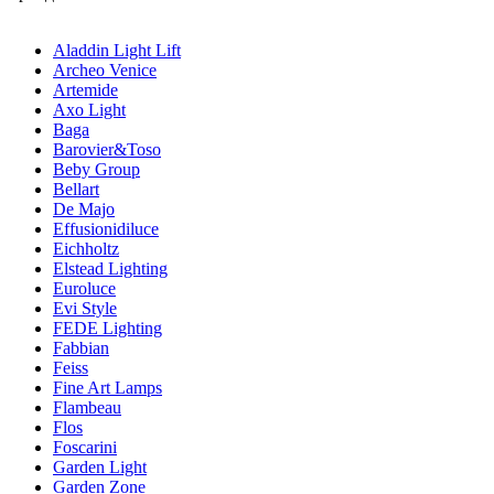
Aladdin Light Lift
Archeo Venice
Artemide
Axo Light
Baga
Barovier&Toso
Beby Group
Bellart
De Majo
Effusionidiluce
Eichholtz
Elstead Lighting
Euroluce
Evi Style
FEDE Lighting
Fabbian
Feiss
Fine Art Lamps
Flambeau
Flos
Foscarini
Garden Light
Garden Zone