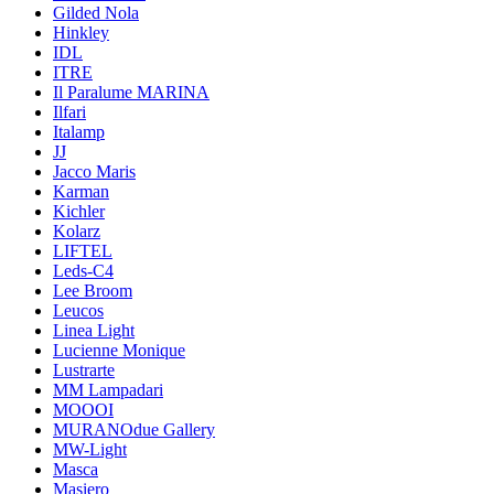
Gilded Nola
Hinkley
IDL
ITRE
Il Paralume MARINA
Ilfari
Italamp
JJ
Jacco Maris
Karman
Kichler
Kolarz
LIFTEL
Leds-C4
Lee Broom
Leucos
Linea Light
Lucienne Monique
Lustrarte
MM Lampadari
MOOOI
MURANOdue Gallery
MW-Light
Masca
Masiero