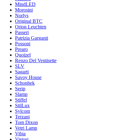
MindLED
Morosini
Norlys
Original BTC
Orion Leuchten
Passeri
Patrizia Garganti
Possoni
Prearo
Quoizel
Renzo Del Ventisette
SLV
Sagarti
Savoy House
Schonbek
Serip
Slamp
Stiffel
StilLux
Sylcom
Terzani
Tom Dixon
Vetri Lamp
Vibia
Vistosi