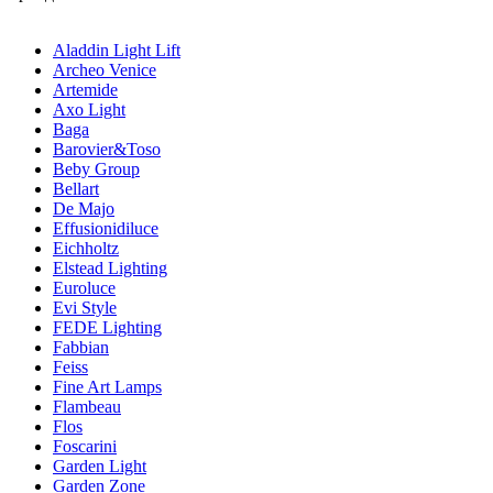
Aladdin Light Lift
Archeo Venice
Artemide
Axo Light
Baga
Barovier&Toso
Beby Group
Bellart
De Majo
Effusionidiluce
Eichholtz
Elstead Lighting
Euroluce
Evi Style
FEDE Lighting
Fabbian
Feiss
Fine Art Lamps
Flambeau
Flos
Foscarini
Garden Light
Garden Zone