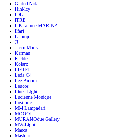
Gilded Nola
Hinkley
IDL
ITRE
Il Paralume MARINA
Ilfari
Italamp
JJ
Jacco Maris
Karman
Kichler
Kolarz
LIFTEL
Leds-C4
Lee Broom
Leucos
Linea Light
Lucienne Monique
Lustrarte
MM Lampadari
MOOOI
MURANOdue Gallery
MW-Light
Masca
Masiero