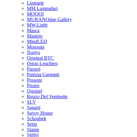
Lustrarte
MM Lampadari
MOOOI
MURANOdue Gallery
MW-Light
Masca
Masiero
MindLED
Morosini
Norlys
Original BTC
Orion Leuchten
Passeri
Patrizia Garganti
Possoni
Prearo
Quoizel
Renzo Del Ventisette
SLV
Sagarti
Savoy House
Schonbek
Serip
Slamp
Stiffel