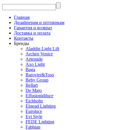
Главная
Дизайнерам и оптовикам
Гарантия и возврат
Доставка и оплата
Контакты
Бренды
Aladdin Light Lift
Archeo Venice
Artemide
Axo Light
Baga
Barovier&Toso
Beby Group
Bellart
De Majo
Effusionidiluce
Eichholtz
Elstead Lighting
Euroluce
Evi Style
FEDE Lighting
Fabbian