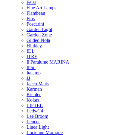
Feiss
Fine Art Lamps
Flambeau
Flos
Foscarini
Garden Light
Garden Zone
Gilded Nola
Hinkley
IDL
ITRE
Il Paralume MARINA
Ilfari
Italamp
JJ
Jacco Maris
Karman
Kichler
Kolarz
LIFTEL
Leds-C4
Lee Broom
Leucos
Linea Light
Lucienne Monique