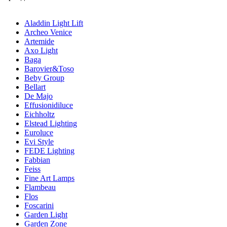
Aladdin Light Lift
Archeo Venice
Artemide
Axo Light
Baga
Barovier&Toso
Beby Group
Bellart
De Majo
Effusionidiluce
Eichholtz
Elstead Lighting
Euroluce
Evi Style
FEDE Lighting
Fabbian
Feiss
Fine Art Lamps
Flambeau
Flos
Foscarini
Garden Light
Garden Zone