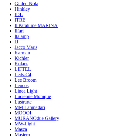
Gilded Nola
Hinkley
IDL
ITRE
Il Paralume MARINA
Ilfari
Italamp
JJ
Jacco Maris
Karman
Kichler
Kolarz
LIFTEL
Leds-C4
Lee Broom
Leucos
Linea Light
Lucienne Monique
Lustrarte
MM Lampadari
MOOOI
MURANOdue Gallery
MW-Light
Masca
Masiero