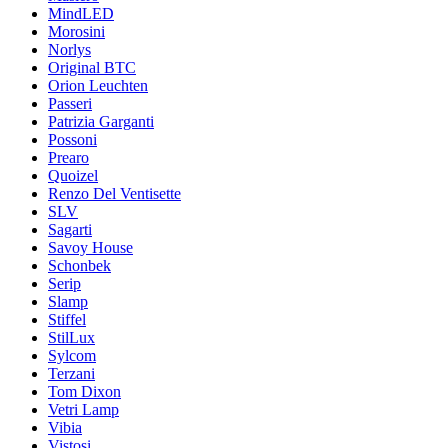
MindLED
Morosini
Norlys
Original BTC
Orion Leuchten
Passeri
Patrizia Garganti
Possoni
Prearo
Quoizel
Renzo Del Ventisette
SLV
Sagarti
Savoy House
Schonbek
Serip
Slamp
Stiffel
StilLux
Sylcom
Terzani
Tom Dixon
Vetri Lamp
Vibia
Vistosi