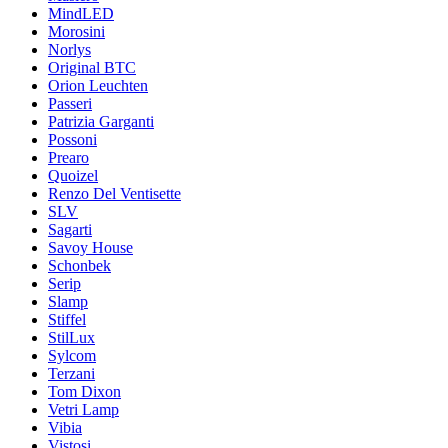
MindLED
Morosini
Norlys
Original BTC
Orion Leuchten
Passeri
Patrizia Garganti
Possoni
Prearo
Quoizel
Renzo Del Ventisette
SLV
Sagarti
Savoy House
Schonbek
Serip
Slamp
Stiffel
StilLux
Sylcom
Terzani
Tom Dixon
Vetri Lamp
Vibia
Vistosi