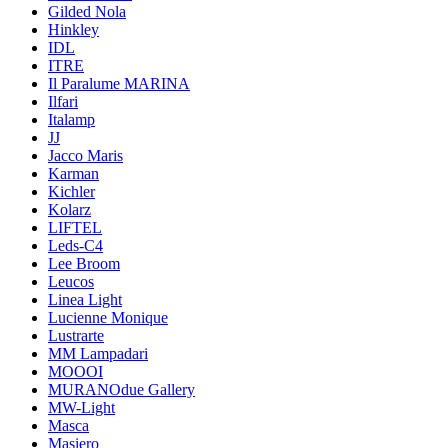
Gilded Nola
Hinkley
IDL
ITRE
Il Paralume MARINA
Ilfari
Italamp
JJ
Jacco Maris
Karman
Kichler
Kolarz
LIFTEL
Leds-C4
Lee Broom
Leucos
Linea Light
Lucienne Monique
Lustrarte
MM Lampadari
MOOOI
MURANOdue Gallery
MW-Light
Masca
Masiero