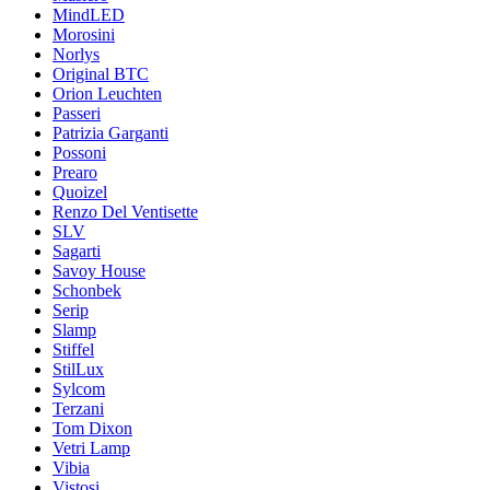
MindLED
Morosini
Norlys
Original BTC
Orion Leuchten
Passeri
Patrizia Garganti
Possoni
Prearo
Quoizel
Renzo Del Ventisette
SLV
Sagarti
Savoy House
Schonbek
Serip
Slamp
Stiffel
StilLux
Sylcom
Terzani
Tom Dixon
Vetri Lamp
Vibia
Vistosi