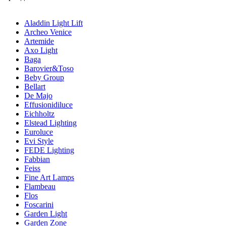
Aladdin Light Lift
Archeo Venice
Artemide
Axo Light
Baga
Barovier&Toso
Beby Group
Bellart
De Majo
Effusionidiluce
Eichholtz
Elstead Lighting
Euroluce
Evi Style
FEDE Lighting
Fabbian
Feiss
Fine Art Lamps
Flambeau
Flos
Foscarini
Garden Light
Garden Zone