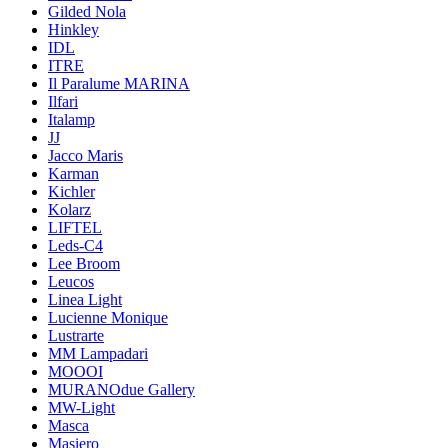
Gilded Nola
Hinkley
IDL
ITRE
Il Paralume MARINA
Ilfari
Italamp
JJ
Jacco Maris
Karman
Kichler
Kolarz
LIFTEL
Leds-C4
Lee Broom
Leucos
Linea Light
Lucienne Monique
Lustrarte
MM Lampadari
MOOOI
MURANOdue Gallery
MW-Light
Masca
Masiero