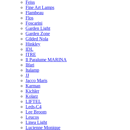
Feiss
Fine Art Lamps
Flambeau
Flos
Foscarini
Garden Light
Garden Zone
Gilded Nola
Hinkley
IDL
ITRE
Il Paralume MARINA
Ilfari
Italamp
JJ
Jacco Maris
Karman
Kichler
Kolarz
LIFTEL
Leds-C4
Lee Broom
Leucos
Linea Light
Lucienne Monique