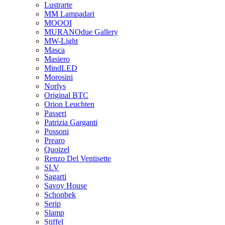
Lustrarte
MM Lampadari
MOOOI
MURANOdue Gallery
MW-Light
Masca
Masiero
MindLED
Morosini
Norlys
Original BTC
Orion Leuchten
Passeri
Patrizia Garganti
Possoni
Prearo
Quoizel
Renzo Del Ventisette
SLV
Sagarti
Savoy House
Schonbek
Serip
Slamp
Stiffel