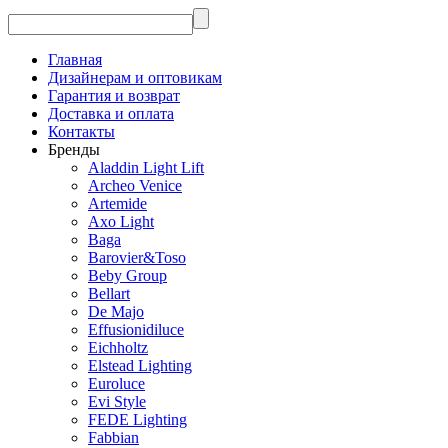
Главная
Дизайнерам и оптовикам
Гарантия и возврат
Доставка и оплата
Контакты
Бренды
Aladdin Light Lift
Archeo Venice
Artemide
Axo Light
Baga
Barovier&Toso
Beby Group
Bellart
De Majo
Effusionidiluce
Eichholtz
Elstead Lighting
Euroluce
Evi Style
FEDE Lighting
Fabbian