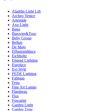
Aladdin Light Lift
Archeo Venice
Artemide
Axo Light
Baga
Barovier&Toso
Beby Group
Bellart
De Majo
Effusionidiluce
Eichholtz
Elstead Lighting
Euroluce
Evi Style
FEDE Lighting
Fabbian
Feiss
Fine Art Lamps
Flambeau
Flos
Foscarini
Garden Light
Garden Zone