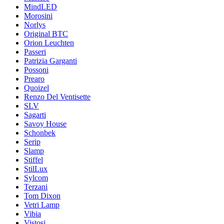
MindLED
Morosini
Norlys
Original BTC
Orion Leuchten
Passeri
Patrizia Garganti
Possoni
Prearo
Quoizel
Renzo Del Ventisette
SLV
Sagarti
Savoy House
Schonbek
Serip
Slamp
Stiffel
StilLux
Sylcom
Terzani
Tom Dixon
Vetri Lamp
Vibia
Vistosi