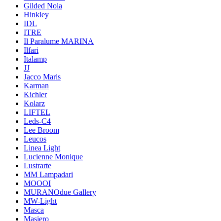
Gilded Nola
Hinkley
IDL
ITRE
Il Paralume MARINA
Ilfari
Italamp
JJ
Jacco Maris
Karman
Kichler
Kolarz
LIFTEL
Leds-C4
Lee Broom
Leucos
Linea Light
Lucienne Monique
Lustrarte
MM Lampadari
MOOOI
MURANOdue Gallery
MW-Light
Masca
Masiero