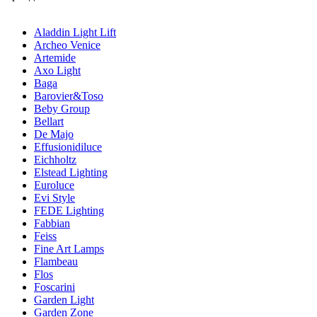
Aladdin Light Lift
Archeo Venice
Artemide
Axo Light
Baga
Barovier&Toso
Beby Group
Bellart
De Majo
Effusionidiluce
Eichholtz
Elstead Lighting
Euroluce
Evi Style
FEDE Lighting
Fabbian
Feiss
Fine Art Lamps
Flambeau
Flos
Foscarini
Garden Light
Garden Zone