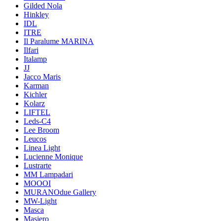
Gilded Nola
Hinkley
IDL
ITRE
Il Paralume MARINA
Ilfari
Italamp
JJ
Jacco Maris
Karman
Kichler
Kolarz
LIFTEL
Leds-C4
Lee Broom
Leucos
Linea Light
Lucienne Monique
Lustrarte
MM Lampadari
MOOOI
MURANOdue Gallery
MW-Light
Masca
Masiero