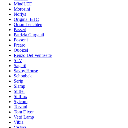
MindLED
Morosini
Norlys
Original BTC
Orion Leuchten
Passeri
Patrizia Garganti
Possoni
Prearo
Quoizel
Renzo Del Ventisette
SLV
Sagarti
Savoy House
Schonbek
Serip
Slamp
Stiffel
StilLux
Sylcom
Terzani
Tom Dixon
Vetri Lamp
Vibia
Vistosi