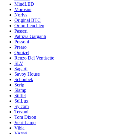
MindLED
Morosini
Norlys
Original BTC
Orion Leuchten
Passeri
Patrizia Garganti
Possoni
Prearo
Quoizel
Renzo Del Ventisette
SLV
Sagarti
Savoy House
Schonbek
Serip
Slamp
Stiffel
StilLux
Sylcom
Terzani
Tom Dixon
Vetri Lamp
Vibia
Vistosi