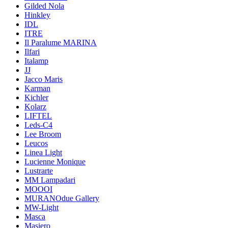
Gilded Nola
Hinkley
IDL
ITRE
Il Paralume MARINA
Ilfari
Italamp
JJ
Jacco Maris
Karman
Kichler
Kolarz
LIFTEL
Leds-C4
Lee Broom
Leucos
Linea Light
Lucienne Monique
Lustrarte
MM Lampadari
MOOOI
MURANOdue Gallery
MW-Light
Masca
Masiero