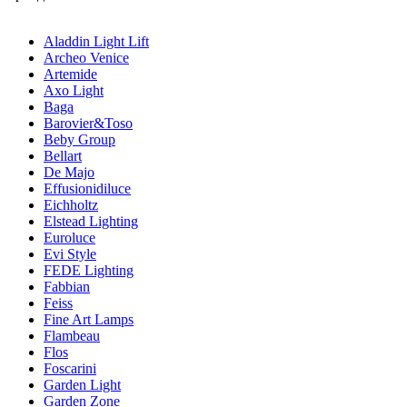
Aladdin Light Lift
Archeo Venice
Artemide
Axo Light
Baga
Barovier&Toso
Beby Group
Bellart
De Majo
Effusionidiluce
Eichholtz
Elstead Lighting
Euroluce
Evi Style
FEDE Lighting
Fabbian
Feiss
Fine Art Lamps
Flambeau
Flos
Foscarini
Garden Light
Garden Zone