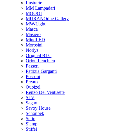
Lustrarte
MM Lampadari
MOOOI
MURANOdue Gallery
MW-Light
Masca
Masiero
MindLED
Morosini
Norlys
Original BTC
Orion Leuchten
Passeri
Patrizia Garganti
Possoni
Prearo
Quoizel
Renzo Del Ventisette
SLV
Sagarti
Savoy House
Schonbek
Serip
Slamp
Stiffel