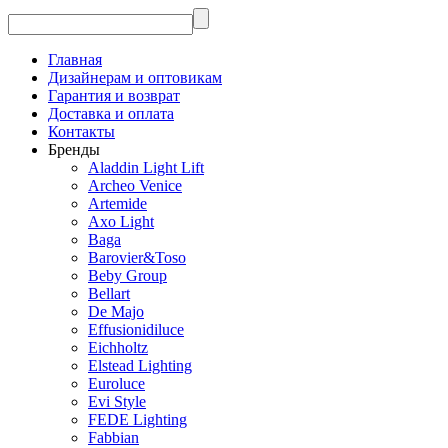
Главная
Дизайнерам и оптовикам
Гарантия и возврат
Доставка и оплата
Контакты
Бренды
Aladdin Light Lift
Archeo Venice
Artemide
Axo Light
Baga
Barovier&Toso
Beby Group
Bellart
De Majo
Effusionidiluce
Eichholtz
Elstead Lighting
Euroluce
Evi Style
FEDE Lighting
Fabbian