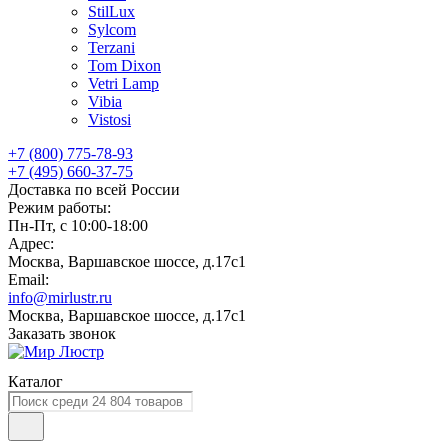
StilLux
Sylcom
Terzani
Tom Dixon
Vetri Lamp
Vibia
Vistosi
+7 (800) 775-78-93
+7 (495) 660-37-75
Доставка по всей России
Режим работы:
Пн-Пт, с 10:00-18:00
Адрес:
Москва, Варшавское шоссе, д.17c1
Email:
info@mirlustr.ru
Москва, Варшавское шоссе, д.17c1
Заказать звонок
Каталог