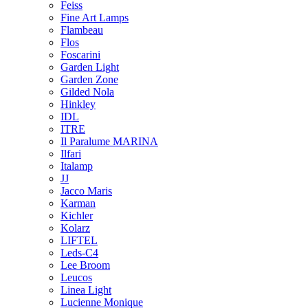
Feiss
Fine Art Lamps
Flambeau
Flos
Foscarini
Garden Light
Garden Zone
Gilded Nola
Hinkley
IDL
ITRE
Il Paralume MARINA
Ilfari
Italamp
JJ
Jacco Maris
Karman
Kichler
Kolarz
LIFTEL
Leds-C4
Lee Broom
Leucos
Linea Light
Lucienne Monique