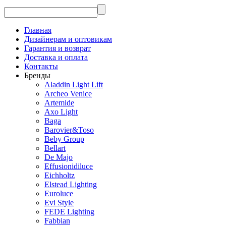
Главная
Дизайнерам и оптовикам
Гарантия и возврат
Доставка и оплата
Контакты
Бренды
Aladdin Light Lift
Archeo Venice
Artemide
Axo Light
Baga
Barovier&Toso
Beby Group
Bellart
De Majo
Effusionidiluce
Eichholtz
Elstead Lighting
Euroluce
Evi Style
FEDE Lighting
Fabbian