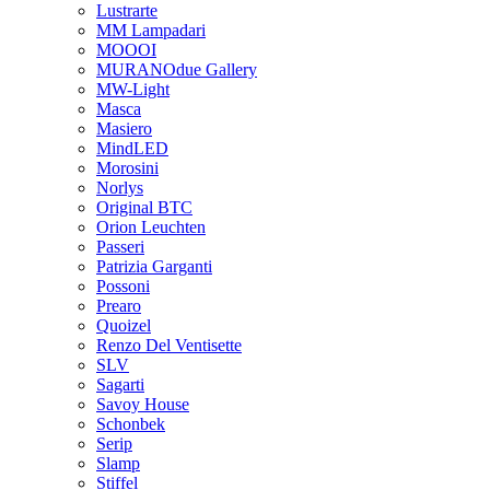
Lustrarte
MM Lampadari
MOOOI
MURANOdue Gallery
MW-Light
Masca
Masiero
MindLED
Morosini
Norlys
Original BTC
Orion Leuchten
Passeri
Patrizia Garganti
Possoni
Prearo
Quoizel
Renzo Del Ventisette
SLV
Sagarti
Savoy House
Schonbek
Serip
Slamp
Stiffel