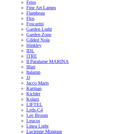
Feiss
Fine Art Lamps
Flambeau
Flos
Foscarini
Garden Light
Garden Zone
Gilded Nola
Hinkley
IDL
ITRE
Il Paralume MARINA
Ilfari
Italamp
JJ
Jacco Maris
Karman
Kichler
Kolarz
LIFTEL
Leds-C4
Lee Broom
Leucos
Linea Light
Lucienne Monique