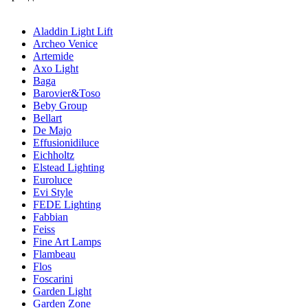
Aladdin Light Lift
Archeo Venice
Artemide
Axo Light
Baga
Barovier&Toso
Beby Group
Bellart
De Majo
Effusionidiluce
Eichholtz
Elstead Lighting
Euroluce
Evi Style
FEDE Lighting
Fabbian
Feiss
Fine Art Lamps
Flambeau
Flos
Foscarini
Garden Light
Garden Zone