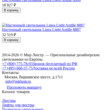
18 827
₽
В корзину
Настенный светильник Linea Light Antille 8887
32 519
₽
В корзину
2014-2026 © Мир Люстр. — Оригинальные дизайнерские
светильники из Европы.
+7 (800) 775-78-93
Звонок бесплатный по РФ
+7 (495) 660-37-75
Доставка по всей России
Контакты:
Москва, Варшавское шоссе, д.17c1
info@mirlustr.ru
Проложить маршрут
Каталог товаров
Люстры
Лифты для люстры
Подвесные светильники