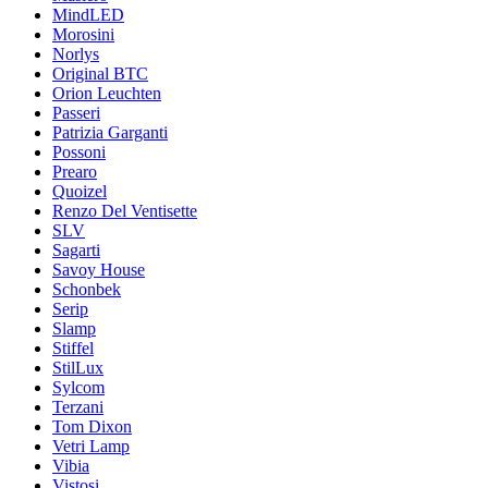
MindLED
Morosini
Norlys
Original BTC
Orion Leuchten
Passeri
Patrizia Garganti
Possoni
Prearo
Quoizel
Renzo Del Ventisette
SLV
Sagarti
Savoy House
Schonbek
Serip
Slamp
Stiffel
StilLux
Sylcom
Terzani
Tom Dixon
Vetri Lamp
Vibia
Vistosi