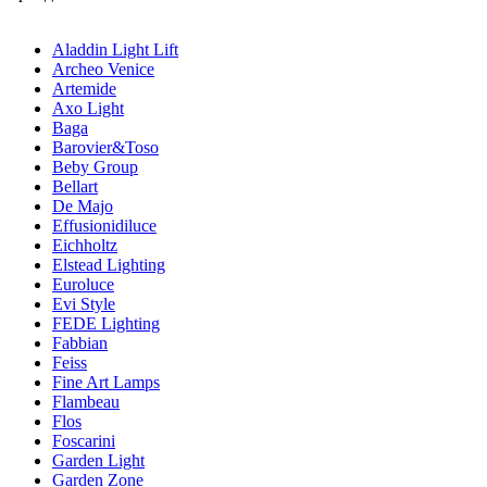
Aladdin Light Lift
Archeo Venice
Artemide
Axo Light
Baga
Barovier&Toso
Beby Group
Bellart
De Majo
Effusionidiluce
Eichholtz
Elstead Lighting
Euroluce
Evi Style
FEDE Lighting
Fabbian
Feiss
Fine Art Lamps
Flambeau
Flos
Foscarini
Garden Light
Garden Zone