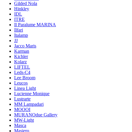
Gilded Nola
Hinkley
IDL
ITRE
Il Paralume MARINA
Ilfari
Italamp
JJ
Jacco Maris
Karman
Kichler
Kolarz
LIFTEL
Leds-C4
Lee Broom
Leucos
Linea Light
Lucienne Monique
Lustrarte
MM Lampadari
MOOOI
MURANOdue Gallery
MW-Light
Masca
Masiero