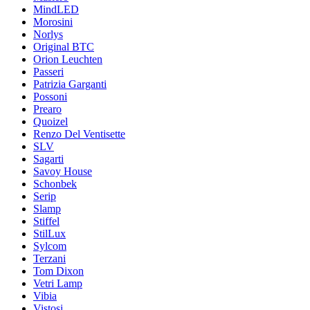
MindLED
Morosini
Norlys
Original BTC
Orion Leuchten
Passeri
Patrizia Garganti
Possoni
Prearo
Quoizel
Renzo Del Ventisette
SLV
Sagarti
Savoy House
Schonbek
Serip
Slamp
Stiffel
StilLux
Sylcom
Terzani
Tom Dixon
Vetri Lamp
Vibia
Vistosi