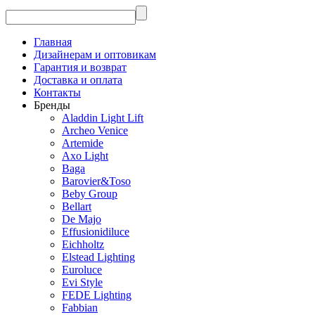
Главная
Дизайнерам и оптовикам
Гарантия и возврат
Доставка и оплата
Контакты
Бренды
Aladdin Light Lift
Archeo Venice
Artemide
Axo Light
Baga
Barovier&Toso
Beby Group
Bellart
De Majo
Effusionidiluce
Eichholtz
Elstead Lighting
Euroluce
Evi Style
FEDE Lighting
Fabbian