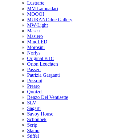
Lustrarte
MM Lampadari
MOOOI
MURANOdue Gallery
MW-Light
Masca
Masiero
MindLED
Morosini
Norlys
Original BTC
Orion Leuchten
Passeri
Patrizia Garganti
Possoni
Prearo
Quoizel
Renzo Del Ventisette
SLV
Sagarti
Savoy House
Schonbek
Serip
Slamp
Stiffel