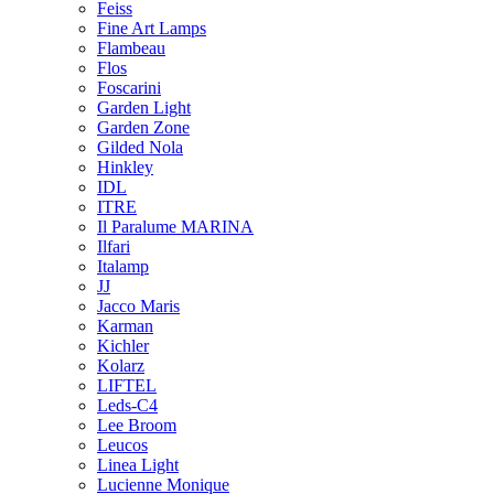
Feiss
Fine Art Lamps
Flambeau
Flos
Foscarini
Garden Light
Garden Zone
Gilded Nola
Hinkley
IDL
ITRE
Il Paralume MARINA
Ilfari
Italamp
JJ
Jacco Maris
Karman
Kichler
Kolarz
LIFTEL
Leds-C4
Lee Broom
Leucos
Linea Light
Lucienne Monique