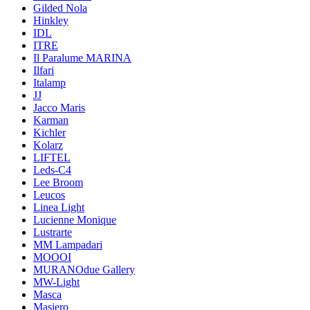
Gilded Nola
Hinkley
IDL
ITRE
Il Paralume MARINA
Ilfari
Italamp
JJ
Jacco Maris
Karman
Kichler
Kolarz
LIFTEL
Leds-C4
Lee Broom
Leucos
Linea Light
Lucienne Monique
Lustrarte
MM Lampadari
MOOOI
MURANOdue Gallery
MW-Light
Masca
Masiero