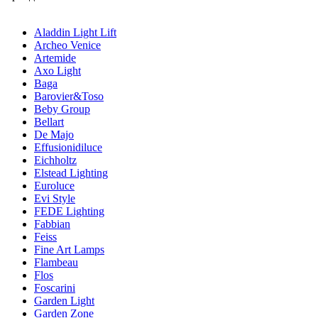
Aladdin Light Lift
Archeo Venice
Artemide
Axo Light
Baga
Barovier&Toso
Beby Group
Bellart
De Majo
Effusionidiluce
Eichholtz
Elstead Lighting
Euroluce
Evi Style
FEDE Lighting
Fabbian
Feiss
Fine Art Lamps
Flambeau
Flos
Foscarini
Garden Light
Garden Zone