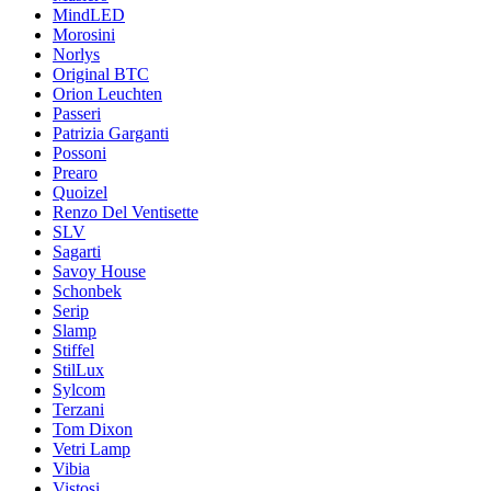
MindLED
Morosini
Norlys
Original BTC
Orion Leuchten
Passeri
Patrizia Garganti
Possoni
Prearo
Quoizel
Renzo Del Ventisette
SLV
Sagarti
Savoy House
Schonbek
Serip
Slamp
Stiffel
StilLux
Sylcom
Terzani
Tom Dixon
Vetri Lamp
Vibia
Vistosi