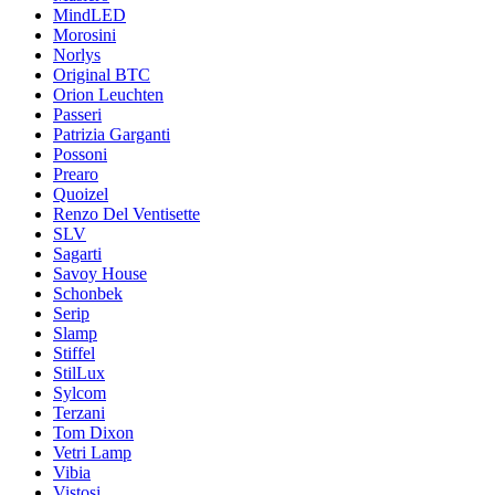
MindLED
Morosini
Norlys
Original BTC
Orion Leuchten
Passeri
Patrizia Garganti
Possoni
Prearo
Quoizel
Renzo Del Ventisette
SLV
Sagarti
Savoy House
Schonbek
Serip
Slamp
Stiffel
StilLux
Sylcom
Terzani
Tom Dixon
Vetri Lamp
Vibia
Vistosi