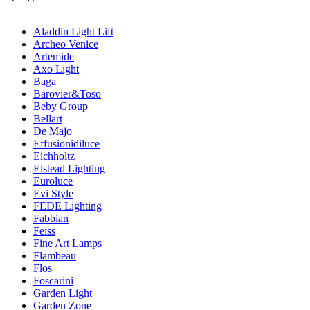
Aladdin Light Lift
Archeo Venice
Artemide
Axo Light
Baga
Barovier&Toso
Beby Group
Bellart
De Majo
Effusionidiluce
Eichholtz
Elstead Lighting
Euroluce
Evi Style
FEDE Lighting
Fabbian
Feiss
Fine Art Lamps
Flambeau
Flos
Foscarini
Garden Light
Garden Zone