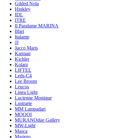
Gilded Nola
Hinkley
IDL
ITRE
Il Paralume MARINA
Ilfari
Italamp
JJ
Jacco Maris
Karman
Kichler
Kolarz
LIFTEL
Leds-C4
Lee Broom
Leucos
Linea Light
Lucienne Monique
Lustrarte
MM Lampadari
MOOOI
MURANOdue Gallery
MW-Light
Masca
Masiero