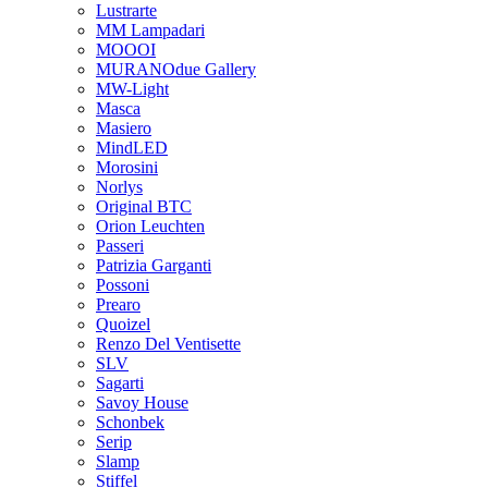
Lustrarte
MM Lampadari
MOOOI
MURANOdue Gallery
MW-Light
Masca
Masiero
MindLED
Morosini
Norlys
Original BTC
Orion Leuchten
Passeri
Patrizia Garganti
Possoni
Prearo
Quoizel
Renzo Del Ventisette
SLV
Sagarti
Savoy House
Schonbek
Serip
Slamp
Stiffel