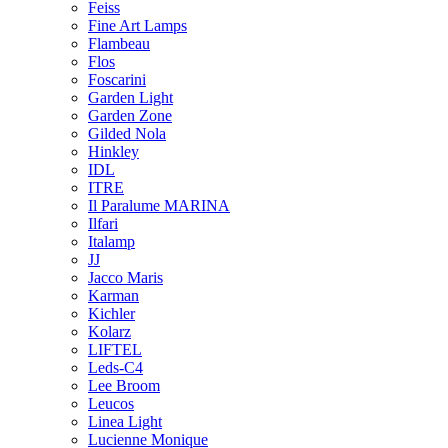
Feiss
Fine Art Lamps
Flambeau
Flos
Foscarini
Garden Light
Garden Zone
Gilded Nola
Hinkley
IDL
ITRE
Il Paralume MARINA
Ilfari
Italamp
JJ
Jacco Maris
Karman
Kichler
Kolarz
LIFTEL
Leds-C4
Lee Broom
Leucos
Linea Light
Lucienne Monique