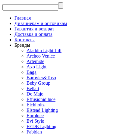
Главная
Дизайнерам и оптовикам
Гарантия и возврат
Доставка и оплата
Контакты
Бренды
Aladdin Light Lift
Archeo Venice
Artemide
Axo Light
Baga
Barovier&Toso
Beby Group
Bellart
De Majo
Effusionidiluce
Eichholtz
Elstead Lighting
Euroluce
Evi Style
FEDE Lighting
Fabbian