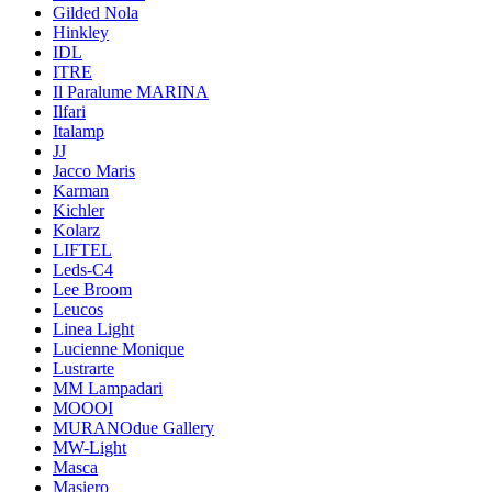
Gilded Nola
Hinkley
IDL
ITRE
Il Paralume MARINA
Ilfari
Italamp
JJ
Jacco Maris
Karman
Kichler
Kolarz
LIFTEL
Leds-C4
Lee Broom
Leucos
Linea Light
Lucienne Monique
Lustrarte
MM Lampadari
MOOOI
MURANOdue Gallery
MW-Light
Masca
Masiero