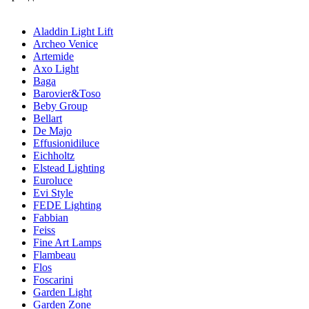
Aladdin Light Lift
Archeo Venice
Artemide
Axo Light
Baga
Barovier&Toso
Beby Group
Bellart
De Majo
Effusionidiluce
Eichholtz
Elstead Lighting
Euroluce
Evi Style
FEDE Lighting
Fabbian
Feiss
Fine Art Lamps
Flambeau
Flos
Foscarini
Garden Light
Garden Zone