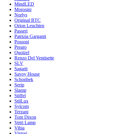
MindLED
Morosini
Norlys
Original BTC
Orion Leuchten
Passeri
Patrizia Garganti
Possoni
Prearo
Quoizel
Renzo Del Ventisette
SLV
Sagarti
Savoy House
Schonbek
Serip
Slamp
Stiffel
StilLux
Sylcom
Terzani
Tom Dixon
Vetri Lamp
Vibia
Vistosi