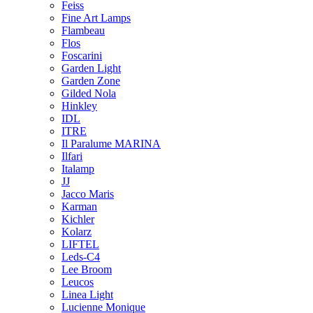
Feiss
Fine Art Lamps
Flambeau
Flos
Foscarini
Garden Light
Garden Zone
Gilded Nola
Hinkley
IDL
ITRE
Il Paralume MARINA
Ilfari
Italamp
JJ
Jacco Maris
Karman
Kichler
Kolarz
LIFTEL
Leds-C4
Lee Broom
Leucos
Linea Light
Lucienne Monique