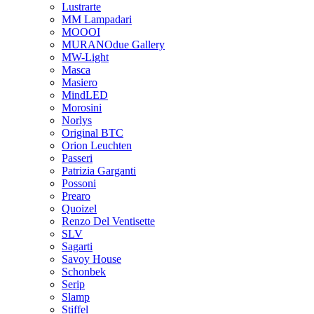
Lustrarte
MM Lampadari
MOOOI
MURANOdue Gallery
MW-Light
Masca
Masiero
MindLED
Morosini
Norlys
Original BTC
Orion Leuchten
Passeri
Patrizia Garganti
Possoni
Prearo
Quoizel
Renzo Del Ventisette
SLV
Sagarti
Savoy House
Schonbek
Serip
Slamp
Stiffel