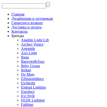
Главная
Дизайнерам и оптовикам
Гарантия и возврат
Доставка и оплата
Контакты
Бренды
Aladdin Light Lift
Archeo Venice
Artemide
Axo Light
Baga
Barovier&Toso
Beby Group
Bellart
De Majo
Effusionidiluce
Eichholtz
Elstead Lighting
Euroluce
Evi Style
FEDE Lighting
Fabbian