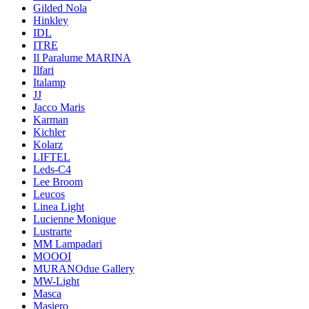
Gilded Nola
Hinkley
IDL
ITRE
Il Paralume MARINA
Ilfari
Italamp
JJ
Jacco Maris
Karman
Kichler
Kolarz
LIFTEL
Leds-C4
Lee Broom
Leucos
Linea Light
Lucienne Monique
Lustrarte
MM Lampadari
MOOOI
MURANOdue Gallery
MW-Light
Masca
Masiero