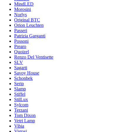
MindLED
Morosini
Norlys
Original BTC
Orion Leuchten
Passeri
Patrizia Garganti
Possoni
Prearo
Quoizel
Renzo Del Ventisette
SLV
Sagarti
Savoy House
Schonbek
Serip
Slamp
Stiffel
StilLux
Sylcom
Terzani
Tom Dixon
Vetri Lamp
Vibia
Vistosi