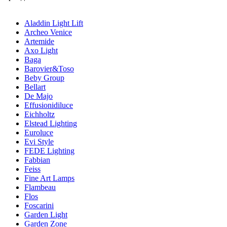
Aladdin Light Lift
Archeo Venice
Artemide
Axo Light
Baga
Barovier&Toso
Beby Group
Bellart
De Majo
Effusionidiluce
Eichholtz
Elstead Lighting
Euroluce
Evi Style
FEDE Lighting
Fabbian
Feiss
Fine Art Lamps
Flambeau
Flos
Foscarini
Garden Light
Garden Zone