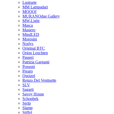
Lustrarte
MM Lampadari
MOOOI
MURANOdue Gallery
MW-Light
Masca
Masiero
MindLED
Morosini
Norlys
Original BTC
Orion Leuchten
Passeri
Patrizia Garganti
Possoni
Prearo
Quoizel
Renzo Del Ventisette
SLV
Sagarti
Savoy House
Schonbek
Serip
Slamp
Stiffel