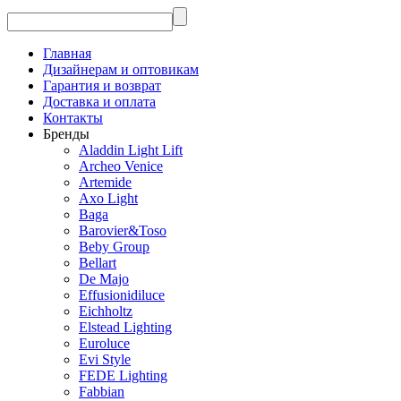
Главная
Дизайнерам и оптовикам
Гарантия и возврат
Доставка и оплата
Контакты
Бренды
Aladdin Light Lift
Archeo Venice
Artemide
Axo Light
Baga
Barovier&Toso
Beby Group
Bellart
De Majo
Effusionidiluce
Eichholtz
Elstead Lighting
Euroluce
Evi Style
FEDE Lighting
Fabbian