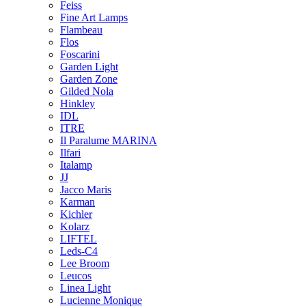
Feiss
Fine Art Lamps
Flambeau
Flos
Foscarini
Garden Light
Garden Zone
Gilded Nola
Hinkley
IDL
ITRE
Il Paralume MARINA
Ilfari
Italamp
JJ
Jacco Maris
Karman
Kichler
Kolarz
LIFTEL
Leds-C4
Lee Broom
Leucos
Linea Light
Lucienne Monique