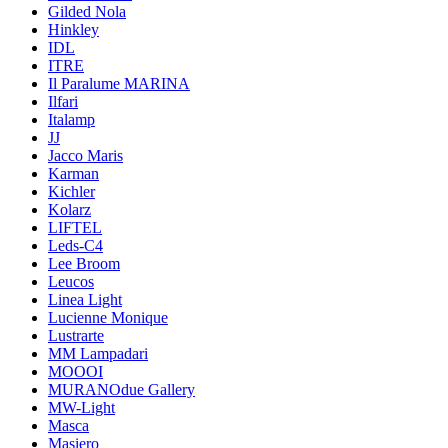
Gilded Nola
Hinkley
IDL
ITRE
Il Paralume MARINA
Ilfari
Italamp
JJ
Jacco Maris
Karman
Kichler
Kolarz
LIFTEL
Leds-C4
Lee Broom
Leucos
Linea Light
Lucienne Monique
Lustrarte
MM Lampadari
MOOOI
MURANOdue Gallery
MW-Light
Masca
Masiero