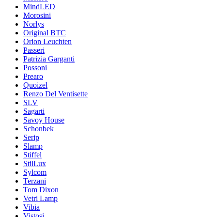
MindLED
Morosini
Norlys
Original BTC
Orion Leuchten
Passeri
Patrizia Garganti
Possoni
Prearo
Quoizel
Renzo Del Ventisette
SLV
Sagarti
Savoy House
Schonbek
Serip
Slamp
Stiffel
StilLux
Sylcom
Terzani
Tom Dixon
Vetri Lamp
Vibia
Vistosi