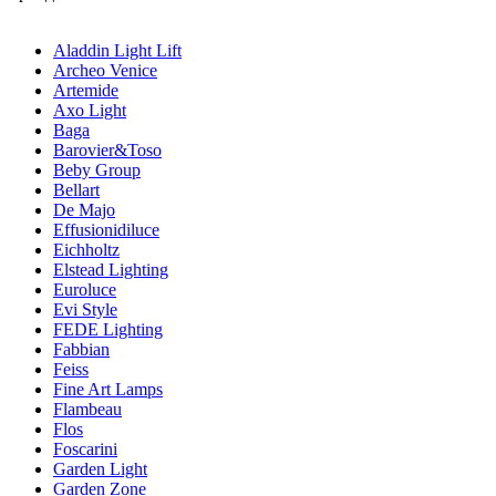
Aladdin Light Lift
Archeo Venice
Artemide
Axo Light
Baga
Barovier&Toso
Beby Group
Bellart
De Majo
Effusionidiluce
Eichholtz
Elstead Lighting
Euroluce
Evi Style
FEDE Lighting
Fabbian
Feiss
Fine Art Lamps
Flambeau
Flos
Foscarini
Garden Light
Garden Zone