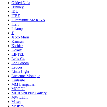
Gilded Nola
Hinkley
IDL
ITRE
Il Paralume MARINA
Ilfari
Italamp
JJ
Jacco Maris
Karman
Kichler
Kolarz
LIFTEL
Leds-C4
Lee Broom
Leucos
Linea Light
Lucienne Monique
Lustrarte
MM Lampadari
MOOOI
MURANOdue Gallery
MW-Light
Masca
Masiero