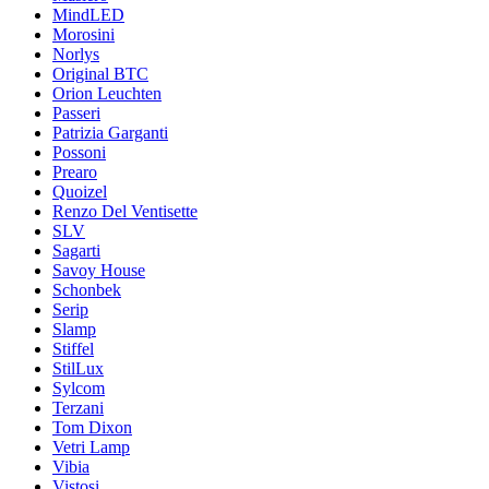
MindLED
Morosini
Norlys
Original BTC
Orion Leuchten
Passeri
Patrizia Garganti
Possoni
Prearo
Quoizel
Renzo Del Ventisette
SLV
Sagarti
Savoy House
Schonbek
Serip
Slamp
Stiffel
StilLux
Sylcom
Terzani
Tom Dixon
Vetri Lamp
Vibia
Vistosi