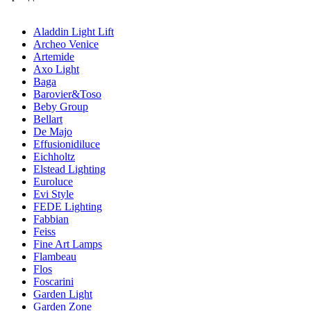
Aladdin Light Lift
Archeo Venice
Artemide
Axo Light
Baga
Barovier&Toso
Beby Group
Bellart
De Majo
Effusionidiluce
Eichholtz
Elstead Lighting
Euroluce
Evi Style
FEDE Lighting
Fabbian
Feiss
Fine Art Lamps
Flambeau
Flos
Foscarini
Garden Light
Garden Zone