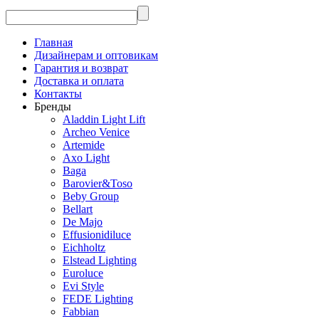
Главная
Дизайнерам и оптовикам
Гарантия и возврат
Доставка и оплата
Контакты
Бренды
Aladdin Light Lift
Archeo Venice
Artemide
Axo Light
Baga
Barovier&Toso
Beby Group
Bellart
De Majo
Effusionidiluce
Eichholtz
Elstead Lighting
Euroluce
Evi Style
FEDE Lighting
Fabbian