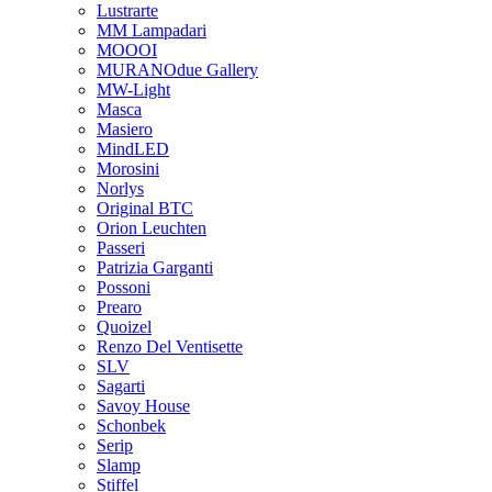
Lustrarte
MM Lampadari
MOOOI
MURANOdue Gallery
MW-Light
Masca
Masiero
MindLED
Morosini
Norlys
Original BTC
Orion Leuchten
Passeri
Patrizia Garganti
Possoni
Prearo
Quoizel
Renzo Del Ventisette
SLV
Sagarti
Savoy House
Schonbek
Serip
Slamp
Stiffel