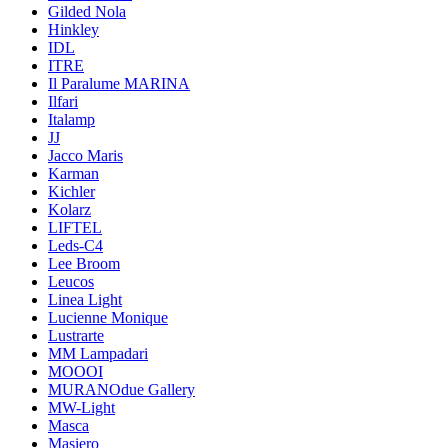
Gilded Nola
Hinkley
IDL
ITRE
Il Paralume MARINA
Ilfari
Italamp
JJ
Jacco Maris
Karman
Kichler
Kolarz
LIFTEL
Leds-C4
Lee Broom
Leucos
Linea Light
Lucienne Monique
Lustrarte
MM Lampadari
MOOOI
MURANOdue Gallery
MW-Light
Masca
Masiero