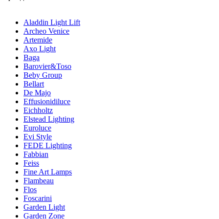
Aladdin Light Lift
Archeo Venice
Artemide
Axo Light
Baga
Barovier&Toso
Beby Group
Bellart
De Majo
Effusionidiluce
Eichholtz
Elstead Lighting
Euroluce
Evi Style
FEDE Lighting
Fabbian
Feiss
Fine Art Lamps
Flambeau
Flos
Foscarini
Garden Light
Garden Zone