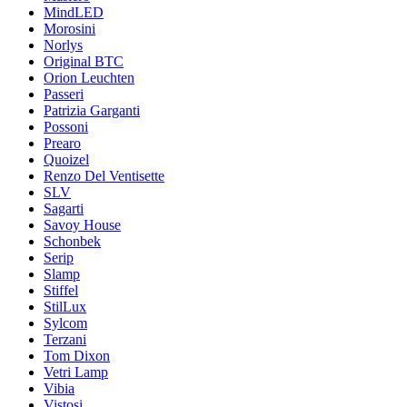
MindLED
Morosini
Norlys
Original BTC
Orion Leuchten
Passeri
Patrizia Garganti
Possoni
Prearo
Quoizel
Renzo Del Ventisette
SLV
Sagarti
Savoy House
Schonbek
Serip
Slamp
Stiffel
StilLux
Sylcom
Terzani
Tom Dixon
Vetri Lamp
Vibia
Vistosi