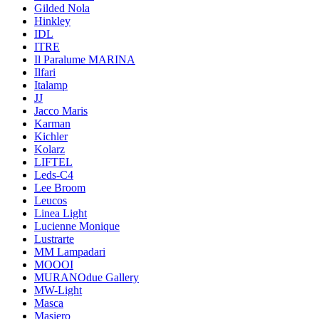
Gilded Nola
Hinkley
IDL
ITRE
Il Paralume MARINA
Ilfari
Italamp
JJ
Jacco Maris
Karman
Kichler
Kolarz
LIFTEL
Leds-C4
Lee Broom
Leucos
Linea Light
Lucienne Monique
Lustrarte
MM Lampadari
MOOOI
MURANOdue Gallery
MW-Light
Masca
Masiero