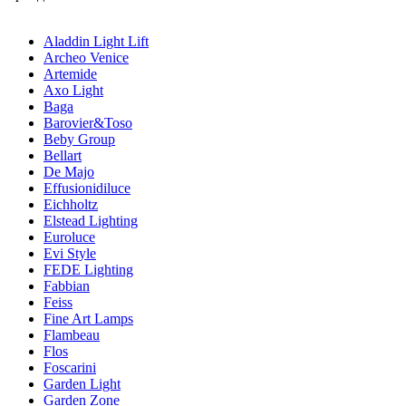
Aladdin Light Lift
Archeo Venice
Artemide
Axo Light
Baga
Barovier&Toso
Beby Group
Bellart
De Majo
Effusionidiluce
Eichholtz
Elstead Lighting
Euroluce
Evi Style
FEDE Lighting
Fabbian
Feiss
Fine Art Lamps
Flambeau
Flos
Foscarini
Garden Light
Garden Zone