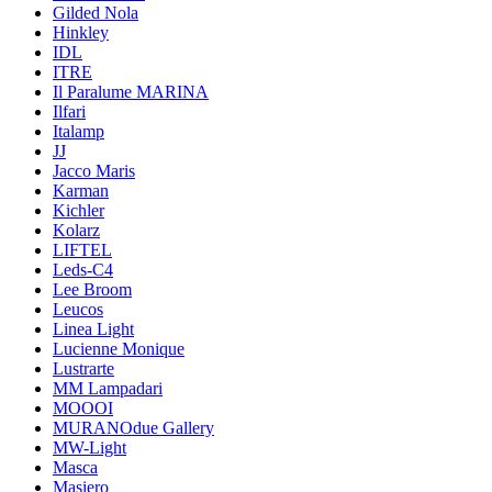
Gilded Nola
Hinkley
IDL
ITRE
Il Paralume MARINA
Ilfari
Italamp
JJ
Jacco Maris
Karman
Kichler
Kolarz
LIFTEL
Leds-C4
Lee Broom
Leucos
Linea Light
Lucienne Monique
Lustrarte
MM Lampadari
MOOOI
MURANOdue Gallery
MW-Light
Masca
Masiero