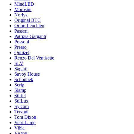
MindLED
Morosini
Norlys
Original BTC
Orion Leuchten
Passeri
Patrizia Garganti
Possoni
Prearo
Quoizel
Renzo Del Ventisette
SLV
Sagarti
Savoy House
Schonbek
Serip
Slamp
Stiffel
StilLux
Sylcom
Terzani
Tom Dixon
Vetri Lamp
Vibia
Vistosi