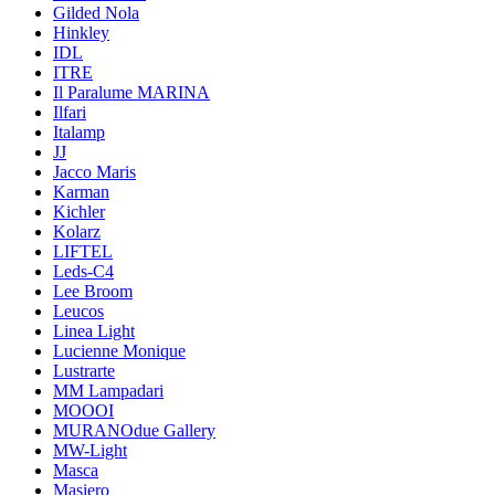
Gilded Nola
Hinkley
IDL
ITRE
Il Paralume MARINA
Ilfari
Italamp
JJ
Jacco Maris
Karman
Kichler
Kolarz
LIFTEL
Leds-C4
Lee Broom
Leucos
Linea Light
Lucienne Monique
Lustrarte
MM Lampadari
MOOOI
MURANOdue Gallery
MW-Light
Masca
Masiero