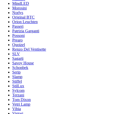
MindLED
Morosini
Norlys
Original BTC
Orion Leuchten
Passeri
Patrizia Garganti
Possoni
Prearo
Quoizel
Renzo Del Ventisette
SLV
Sagarti
Savoy House
Schonbek
Serip
Slamp
Stiffel
StilLux
Sylcom
Terzani
Tom Dixon
Vetri Lamp
Vibia
Vistosi