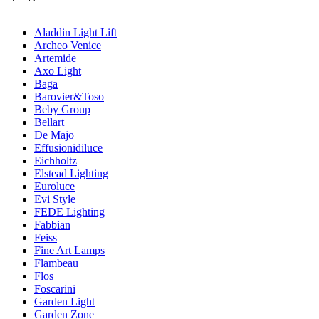
Aladdin Light Lift
Archeo Venice
Artemide
Axo Light
Baga
Barovier&Toso
Beby Group
Bellart
De Majo
Effusionidiluce
Eichholtz
Elstead Lighting
Euroluce
Evi Style
FEDE Lighting
Fabbian
Feiss
Fine Art Lamps
Flambeau
Flos
Foscarini
Garden Light
Garden Zone