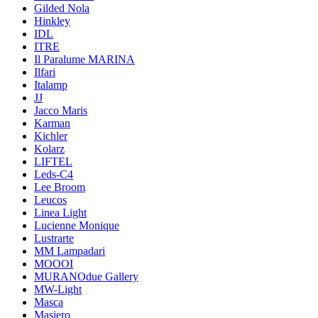
Gilded Nola
Hinkley
IDL
ITRE
Il Paralume MARINA
Ilfari
Italamp
JJ
Jacco Maris
Karman
Kichler
Kolarz
LIFTEL
Leds-C4
Lee Broom
Leucos
Linea Light
Lucienne Monique
Lustrarte
MM Lampadari
MOOOI
MURANOdue Gallery
MW-Light
Masca
Masiero