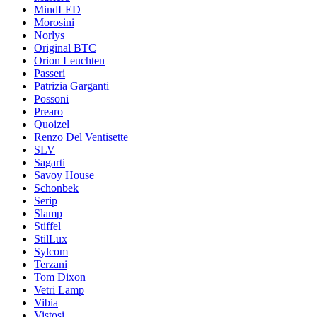
MindLED
Morosini
Norlys
Original BTC
Orion Leuchten
Passeri
Patrizia Garganti
Possoni
Prearo
Quoizel
Renzo Del Ventisette
SLV
Sagarti
Savoy House
Schonbek
Serip
Slamp
Stiffel
StilLux
Sylcom
Terzani
Tom Dixon
Vetri Lamp
Vibia
Vistosi