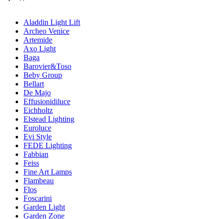
Aladdin Light Lift
Archeo Venice
Artemide
Axo Light
Baga
Barovier&Toso
Beby Group
Bellart
De Majo
Effusionidiluce
Eichholtz
Elstead Lighting
Euroluce
Evi Style
FEDE Lighting
Fabbian
Feiss
Fine Art Lamps
Flambeau
Flos
Foscarini
Garden Light
Garden Zone