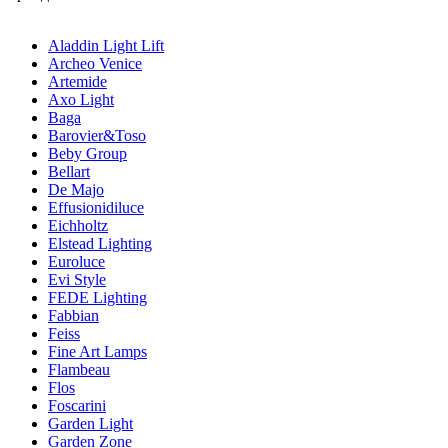
Aladdin Light Lift
Archeo Venice
Artemide
Axo Light
Baga
Barovier&Toso
Beby Group
Bellart
De Majo
Effusionidiluce
Eichholtz
Elstead Lighting
Euroluce
Evi Style
FEDE Lighting
Fabbian
Feiss
Fine Art Lamps
Flambeau
Flos
Foscarini
Garden Light
Garden Zone