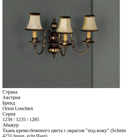
Страна
Австрия
Бренд
Orion Leuchten
Серия
1239 / 1235 / 1285
Абажур
Ткань кремо-бежевого цвета с окрасом "под кожу" (Schirm
4231 braun, echt Haut)