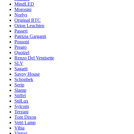
MindLED
Morosini
Norlys
Original BTC
Orion Leuchten
Passeri
Patrizia Garganti
Possoni
Prearo
Quoizel
Renzo Del Ventisette
SLV
Sagarti
Savoy House
Schonbek
Serip
Slamp
Stiffel
StilLux
Sylcom
Terzani
Tom Dixon
Vetri Lamp
Vibia
Vistosi