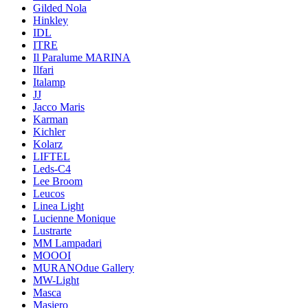
Gilded Nola
Hinkley
IDL
ITRE
Il Paralume MARINA
Ilfari
Italamp
JJ
Jacco Maris
Karman
Kichler
Kolarz
LIFTEL
Leds-C4
Lee Broom
Leucos
Linea Light
Lucienne Monique
Lustrarte
MM Lampadari
MOOOI
MURANOdue Gallery
MW-Light
Masca
Masiero