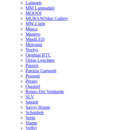
Lustrarte
MM Lampadari
MOOOI
MURANOdue Gallery
MW-Light
Masca
Masiero
MindLED
Morosini
Norlys
Original BTC
Orion Leuchten
Passeri
Patrizia Garganti
Possoni
Prearo
Quoizel
Renzo Del Ventisette
SLV
Sagarti
Savoy House
Schonbek
Serip
Slamp
Stiffel