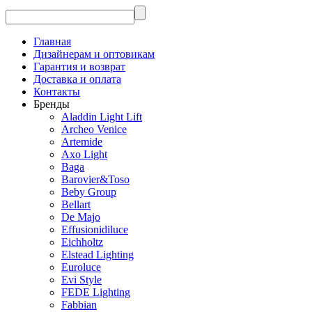
Главная
Дизайнерам и оптовикам
Гарантия и возврат
Доставка и оплата
Контакты
Бренды
Aladdin Light Lift
Archeo Venice
Artemide
Axo Light
Baga
Barovier&Toso
Beby Group
Bellart
De Majo
Effusionidiluce
Eichholtz
Elstead Lighting
Euroluce
Evi Style
FEDE Lighting
Fabbian