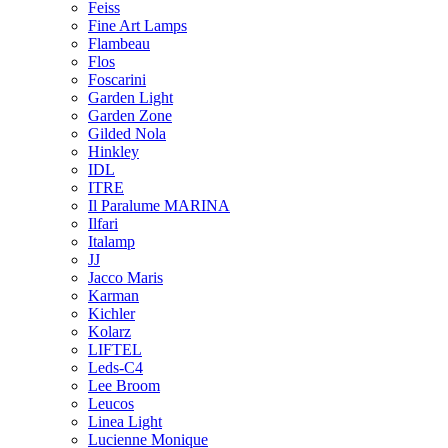
Feiss
Fine Art Lamps
Flambeau
Flos
Foscarini
Garden Light
Garden Zone
Gilded Nola
Hinkley
IDL
ITRE
Il Paralume MARINA
Ilfari
Italamp
JJ
Jacco Maris
Karman
Kichler
Kolarz
LIFTEL
Leds-C4
Lee Broom
Leucos
Linea Light
Lucienne Monique