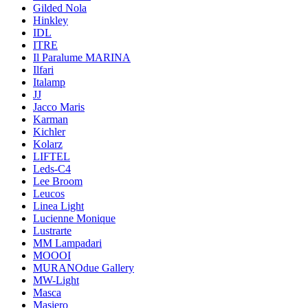
Gilded Nola
Hinkley
IDL
ITRE
Il Paralume MARINA
Ilfari
Italamp
JJ
Jacco Maris
Karman
Kichler
Kolarz
LIFTEL
Leds-C4
Lee Broom
Leucos
Linea Light
Lucienne Monique
Lustrarte
MM Lampadari
MOOOI
MURANOdue Gallery
MW-Light
Masca
Masiero