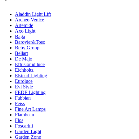
Aladdin Light Lift
Archeo Venice
Artemide
Axo Light
Baga
Barovier&Toso
Beby Group
Bellart
De Majo
Effusionidiluce
Eichholtz
Elstead Lighting
Euroluce
Evi Style
FEDE Lighting
Fabbian
Feiss
Fine Art Lamps
Flambeau
Flos
Foscarini
Garden Light
Garden Zone