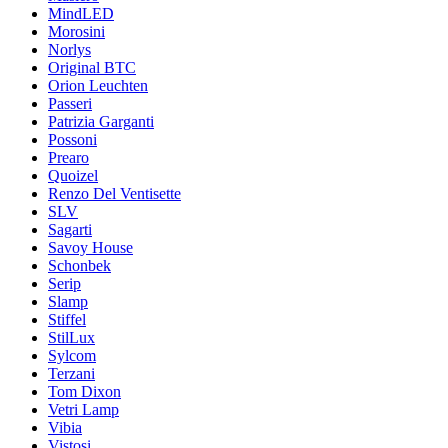
MindLED
Morosini
Norlys
Original BTC
Orion Leuchten
Passeri
Patrizia Garganti
Possoni
Prearo
Quoizel
Renzo Del Ventisette
SLV
Sagarti
Savoy House
Schonbek
Serip
Slamp
Stiffel
StilLux
Sylcom
Terzani
Tom Dixon
Vetri Lamp
Vibia
Vistosi