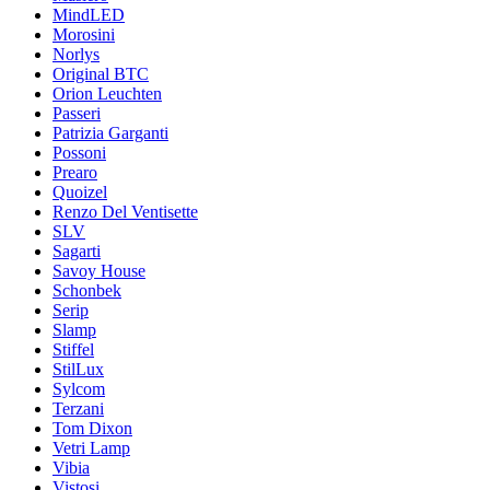
MindLED
Morosini
Norlys
Original BTC
Orion Leuchten
Passeri
Patrizia Garganti
Possoni
Prearo
Quoizel
Renzo Del Ventisette
SLV
Sagarti
Savoy House
Schonbek
Serip
Slamp
Stiffel
StilLux
Sylcom
Terzani
Tom Dixon
Vetri Lamp
Vibia
Vistosi