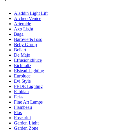
Aladdin Light Lift
Archeo Venice
Artemide
Axo Light
Baga
Barovier&Toso
Beby Group
Bellart
De Majo
Effusionidiluce
Eichholtz
Elstead Lighting
Euroluce
Evi Style
FEDE Lighting
Fabbian
Feiss
Fine Art Lamps
Flambeau
Flos
Foscarini
Garden Light
Garden Zone