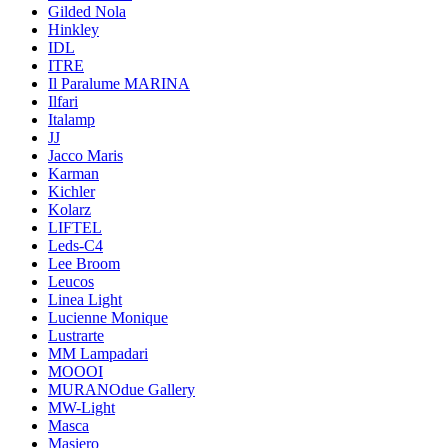
Gilded Nola
Hinkley
IDL
ITRE
Il Paralume MARINA
Ilfari
Italamp
JJ
Jacco Maris
Karman
Kichler
Kolarz
LIFTEL
Leds-C4
Lee Broom
Leucos
Linea Light
Lucienne Monique
Lustrarte
MM Lampadari
MOOOI
MURANOdue Gallery
MW-Light
Masca
Masiero