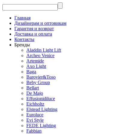
Главная
Дизайнерам и оптовикам
Гарантия и возврат
Доставка и оплата
Контакты
Бренды
Aladdin Light Lift
Archeo Venice
Artemide
Axo Light
Baga
Barovier&Toso
Beby Group
Bellart
De Majo
Effusionidiluce
Eichholtz
Elstead Lighting
Euroluce
Evi Style
FEDE Lighting
Fabbian