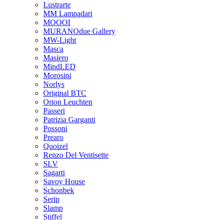
Lustrarte
MM Lampadari
MOOOI
MURANOdue Gallery
MW-Light
Masca
Masiero
MindLED
Morosini
Norlys
Original BTC
Orion Leuchten
Passeri
Patrizia Garganti
Possoni
Prearo
Quoizel
Renzo Del Ventisette
SLV
Sagarti
Savoy House
Schonbek
Serip
Slamp
Stiffel