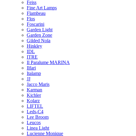
Feiss
Fine Art Lamps
Flambeau
Flos
Foscarini
Garden Light
Garden Zone
Gilded Nola
Hinkley
IDL
ITRE
Il Paralume MARINA
Ilfari
Italamp
JJ
Jacco Maris
Karman
Kichler
Kolarz
LIFTEL
Leds-C4
Lee Broom
Leucos
Linea Light
Lucienne Monique