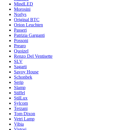
MindLED
Morosini
Norlys
Original BTC
Orion Leuchten
Passeri
Patrizia Garganti
Possoni
Prearo
Quoizel
Renzo Del Ventisette
SLV
Sagarti
Savoy House
Schonbek
Serip
Slamp
Stiffel
StilLux
Sylcom
Terzani
Tom Dixon
Vetri Lamp
Vibia
Vistosi