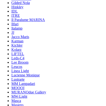
Gilded Nola
Hinkley
IDL
ITRE
Il Paralume MARINA
Ilfari
Italamp
JJ
Jacco Maris
Karman
Kichler
Kolarz
LIFTEL
Leds-C4
Lee Broom
Leucos
Linea Light
Lucienne Monique
Lustrarte
MM Lampadari
MOOOI
MURANOdue Gallery
MW-Light
Masca
Masiero