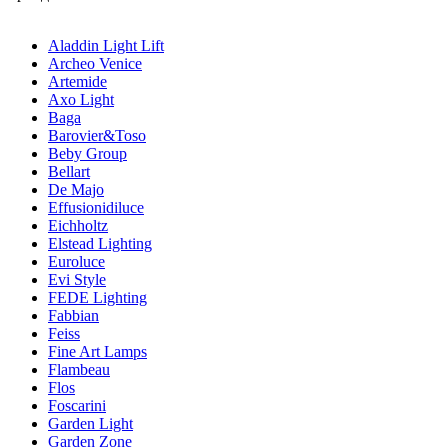
Aladdin Light Lift
Archeo Venice
Artemide
Axo Light
Baga
Barovier&Toso
Beby Group
Bellart
De Majo
Effusionidiluce
Eichholtz
Elstead Lighting
Euroluce
Evi Style
FEDE Lighting
Fabbian
Feiss
Fine Art Lamps
Flambeau
Flos
Foscarini
Garden Light
Garden Zone