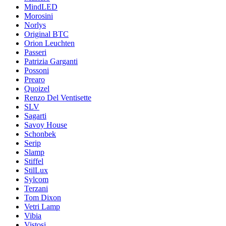
MindLED
Morosini
Norlys
Original BTC
Orion Leuchten
Passeri
Patrizia Garganti
Possoni
Prearo
Quoizel
Renzo Del Ventisette
SLV
Sagarti
Savoy House
Schonbek
Serip
Slamp
Stiffel
StilLux
Sylcom
Terzani
Tom Dixon
Vetri Lamp
Vibia
Vistosi