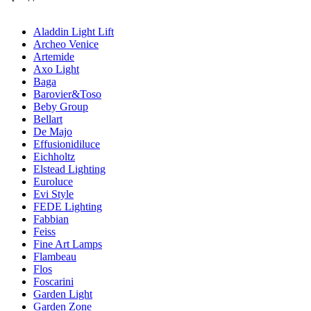
Aladdin Light Lift
Archeo Venice
Artemide
Axo Light
Baga
Barovier&Toso
Beby Group
Bellart
De Majo
Effusionidiluce
Eichholtz
Elstead Lighting
Euroluce
Evi Style
FEDE Lighting
Fabbian
Feiss
Fine Art Lamps
Flambeau
Flos
Foscarini
Garden Light
Garden Zone