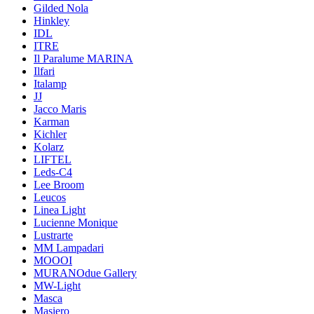
Gilded Nola
Hinkley
IDL
ITRE
Il Paralume MARINA
Ilfari
Italamp
JJ
Jacco Maris
Karman
Kichler
Kolarz
LIFTEL
Leds-C4
Lee Broom
Leucos
Linea Light
Lucienne Monique
Lustrarte
MM Lampadari
MOOOI
MURANOdue Gallery
MW-Light
Masca
Masiero